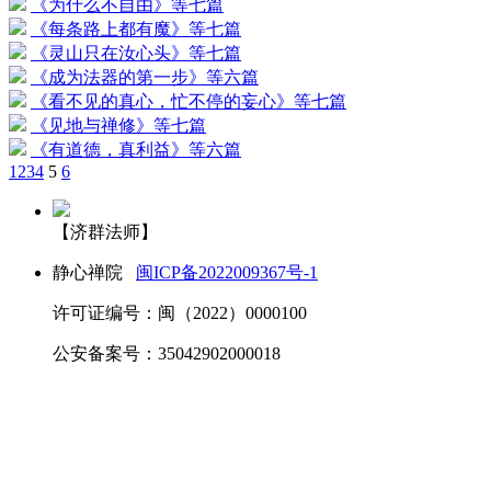
《为什么不自由》等七篇
《每条路上都有魔》等七篇
《灵山只在汝心头》等七篇
《成为法器的第一步》等六篇
《看不见的真心，忙不停的妄心》等七篇
《见地与禅修》等七篇
《有道德，真利益》等六篇
1
2
3
4
5
6
【济群法师】
静心禅院
闽ICP备2022009367号-1
许可证编号：闽（2022）0000100
公安备案号：35042902000018