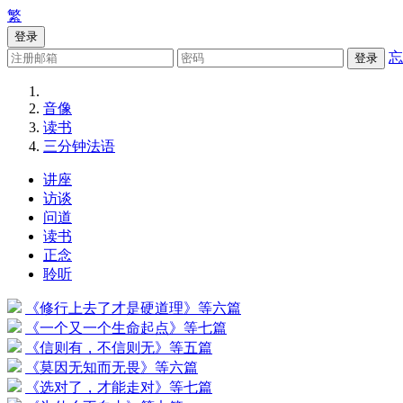
繁
登录
忘
登录
音像
读书
三分钟法语
讲座
访谈
问道
读书
正念
聆听
《修行上去了才是硬道理》等六篇
《一个又一个生命起点》等七篇
《信则有，不信则无》等五篇
《莫因无知而无畏》等六篇
《选对了，才能走对》等七篇