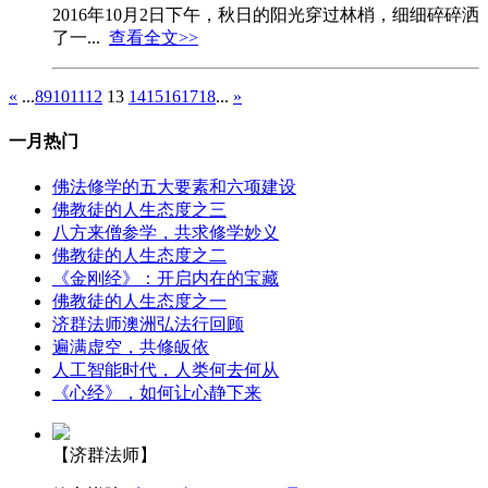
2016年10月2日下午，秋日的阳光穿过林梢，细细碎碎洒
了一...
查看全文>>
«
...
8
9
10
11
12
13
14
15
16
17
18
...
»
一月热门
佛法修学的五大要素和六项建设
佛教徒的人生态度之三
八方来僧参学，共求修学妙义
佛教徒的人生态度之二
《金刚经》：开启内在的宝藏
佛教徒的人生态度之一
济群法师澳洲弘法行回顾
遍满虚空，共修皈依
人工智能时代，人类何去何从
《心经》，如何让心静下来
【济群法师】