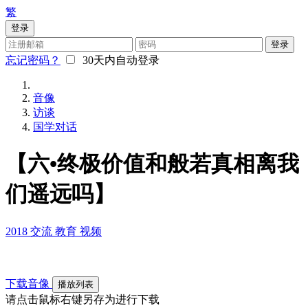
繁
登录
登录
忘记密码？
30天内自动登录
音像
访谈
国学对话
【六•终极价值和般若真相离我
们遥远吗】
2018
交流
教育
视频
下载音像
播放列表
请点击鼠标右键另存为进行下载