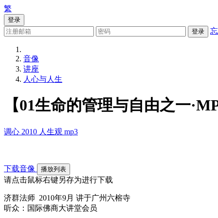
繁
登录
忘
登录
音像
讲座
人心与人生
【01生命的管理与自由之一·MP
调心
2010
人生观
mp3
下载音像
播放列表
请点击鼠标右键另存为进行下载
济群法师 2010年9月 讲于广州六榕寺
听众：国际佛商大讲堂会员