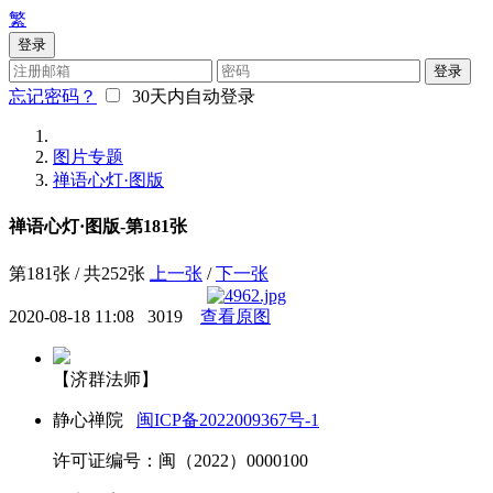
繁
登录
登录
忘记密码？
30天内自动登录
图片专题
禅语心灯·图版
禅语心灯·图版-第181张
第181张 / 共252张
上一张
/
下一张
2020-08-18 11:08
3019
查看原图
【济群法师】
静心禅院
闽ICP备2022009367号-1
许可证编号：闽（2022）0000100