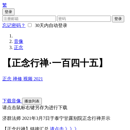
繁
登录
登录
忘记密码？
30天内自动登录
音像
正念
【正念行禅·一百四十五】
正念
禅修
视频
2021
下载音像
播放列表
请点击鼠标右键另存为进行下载
济群法师 2021年3月7日于泰宁甘露别院正念行禅开示
【正念行禅】链接汇总
请点击 》》》