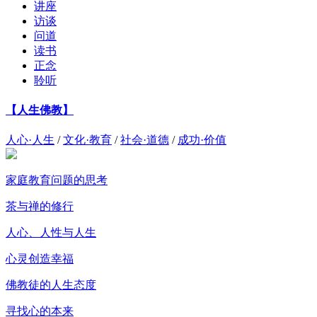
讲座
访谈
问道
读书
正念
聆听
【人生佛教】
人心·人生
/
文化·教育
/
社会·道德
/
成功·价值
家庭教育问题的思考
茶与禅的修行
人心、人性与人生
心灵创造幸福
佛教徒的人生态度
寻找心的本来