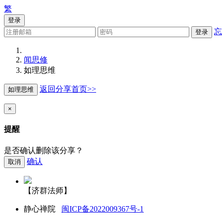
繁
登录
忘
登录
闻思修
如理思维
返回分享首页>>
如理思维
×
提醒
是否确认删除该分享？
确认
取消
【济群法师】
静心禅院
闽ICP备2022009367号-1