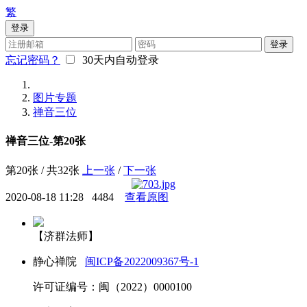
繁
登录
登录
忘记密码？
30天内自动登录
图片专题
禅音三位
禅音三位-第20张
第20张 / 共32张
上一张
/
下一张
2020-08-18 11:28
4484
查看原图
【济群法师】
静心禅院
闽ICP备2022009367号-1
许可证编号：闽（2022）0000100