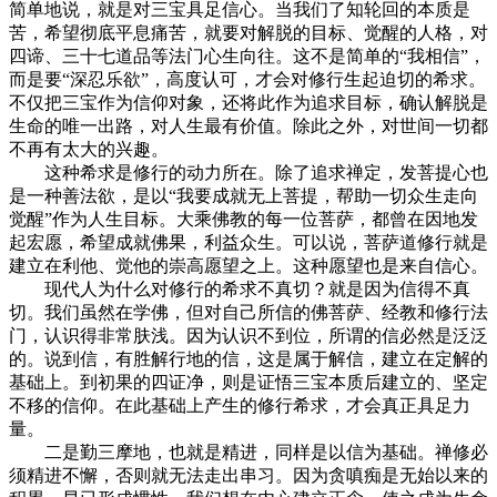
简单地说，就是对三宝具足信心。当我们了知轮回的本质是
苦，希望彻底平息痛苦，就要对解脱的目标、觉醒的人格，对
四谛、三十七道品等法门心生向往。这不是简单的“我相信”，
而是要“深忍乐欲”，高度认可，才会对修行生起迫切的希求。
不仅把三宝作为信仰对象，还将此作为追求目标，确认解脱是
生命的唯一出路，对人生最有价值。除此之外，对世间一切都
不再有太大的兴趣。
这种希求是修行的动力所在。除了追求禅定，发菩提心也
是一种善法欲，是以“我要成就无上菩提，帮助一切众生走向
觉醒”作为人生目标。大乘佛教的每一位菩萨，都曾在因地发
起宏愿，希望成就佛果，利益众生。可以说，菩萨道修行就是
建立在利他、觉他的崇高愿望之上。这种愿望也是来自信心。
现代人为什么对修行的希求不真切？就是因为信得不真
切。我们虽然在学佛，但对自己所信的佛菩萨、经教和修行法
门，认识得非常肤浅。因为认识不到位，所谓的信必然是泛泛
的。说到信，有胜解行地的信，这是属于解信，建立在定解的
基础上。到初果的四证净，则是证悟三宝本质后建立的、坚定
不移的信仰。在此基础上产生的修行希求，才会真正具足力
量。
二是勤三摩地，也就是精进，同样是以信为基础。禅修必
须精进不懈，否则就无法走出串习。因为贪嗔痴是无始以来的