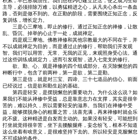
积累，早已形成惯性。我们想在内心建立正念，使之成为生命
主导，必须排除万难，以勇猛精进之心，从凡夫心杀出一条血
路，否则是做不到的。在正勤的阶段，需要围绕正知正念，反
复训练，增长定力。
三是心三摩地，即止的修行。通过正知正念的禅修，让散
乱、昏沉、掉举的心止于一处，成就禅定。
四是观三摩地。佛教禅修和其他宗教最大的不同在于，并
不以成就禅定为目的，而是通过止的修行，帮助我们开发观
智。我们可以用苦、无常、无我的正见，来观照身受心法。通
过这些训练成就定力，进而引发观智，进入七觉支的修行。
欲、勤、心、观是禅修的四个组成部分。在灭除懈怠的四
种断行中，包含了前两种，第一是欲，第二是勤。
第三是信，就是对三宝、四谛、三十七道品的信心。前面
已经说过，信是欲和勤生起的基础。
第四是轻安，是摆脱懈怠的重要动力。为什么这么说？如
果我们不能从禅修中受益，总是靠意志力在支撑，其实是很辛
苦的，难以持久，所以需要轻安的滋养。当我们在禅修中受
益，能够摆脱身心的粗重之苦，法喜充满，再来禅修时就会乐
此不疲。这种精进是自发而主动的。如果没有轻安，可能想到
打坐就觉得很辛苦，坐下去腰酸腿疼，妄念纷飞，根本不知道
这么坐着有啥意义，是很难坚持下去的。所以轻安是克服懈怠
不可或缺的条件。