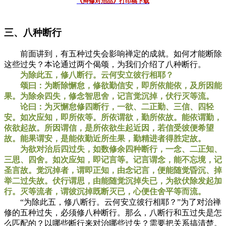
《辩修对治品》打印稿下载
三、八种断行
前面讲到，有五种过失会影响禅定的成就。如何才能断除
这些过失？本论通过两个偈颂，为我们介绍了八种断行。
为除此五，修八断行。云何安立彼行相耶？
颂曰：为断除懈怠，修欲勤信安，即所依能依，及所因能
果。为除余四失，修念智思舍，记言觉沉掉，伏行灭等流。
论曰：为灭懈怠修四断行，一欲、二正勤、三信、四轻
安。如次应知，即所依等。所依谓欲，勤所依故。能依谓勤，
依欲起故。所因谓信，是所依欲生起近因，若信受彼便希望
故。能果谓安，是能依勤近所生果，勤精进者得胜定故。
为欲对治后四过失，如数修余四种断行，一念、二正知、
三思、四舍。如次应知，即记言等。记言谓念，能不忘境，记
圣言故。觉沉掉者，谓即正知，由念记言，便能随觉昏沉、掉
举二过失故。伏行谓思，由能随觉沉掉失已，为欲伏除发起加
行。灭等流者，谓彼沉掉既断灭已，心便住舍平等而流。
“为除此五，修八断行。云何安立彼行相耶？”为了对治禅
修的五种过失，必须修八种断行。那么，八断行和五过失是怎
么匹配的？以哪些断行来对治哪些过失？需要把关系搞清楚。