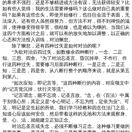
的希求不强烈，还是不够精进或方法有误，无法获得轻安？比
如有些人觉得：我的生活需要禅修吗？这么做对自己真的重要
吗？如果有这些念头，即使开始修行，也往往会流于表面，无
法深入。还有些人虽然很努力，但方法不对，得不到禅悦的滋
润，使禅修变得很辛苦，很枯燥，也是难以为继的。当我们从
这四个方面检讨之后，就可以有的放矢地加以调整，以正确的
心态和方法投入训练，对治懈怠。
除了懈怠，还有四种过失是如何对治的呢？
“为欲对治后四过失，如数修余四种断行，一念、二正
知、三思、四舍。”为了对治忘圣言、昏沉掉举、不作行、作
行这四种过失，需要修习后面四种断行。一是正念，二是正
知，三是思，四是舍。从八断行整个的顺序来说，就是从第五
到第八。
“如次应知，即记言等。”这四种断行的内容，对应颂文中
的“记言觉沉掉，伏行灭等流”。
“记言谓念，能不忘境，记圣言故。”念，在《百法》中属
于别境心所，其定义是“令心明记，不忘为性，定依为业”。可
见，明记是定生起的所依。我们学习经教和四念住法门之后，
知道心应该如何安住，然后带着这样的见地和方法来观察身、
受、心、法，就能建立正知正念。
对治忘圣言或失念，必须不断修习正念。这种修习要做的