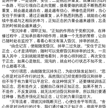
是两件事，一是选择、安住，二是熟悉并重复。就像我们找到
一条路，可以引领自己走向觉醒，接着要做的就是不断熟悉和
重复，就会越走越自在，越走越有信心。禅修也是同样，当心
安住于所缘境，通过正确重复，从不熟悉到熟悉，就能在心相
续中形成与之相应的串习，正知正念的力量会越来越强，忘圣
言的时候就会越来越少。
“觉沉掉者，谓即正知。”正知的作用在于觉察沉掉。在禅
修过程中，正知承担着纠错作用，就像一个无形的警察，让自
己随时处在监控下，看看心有没有落入昏沉、掉举的状态。
“由念记言，便能随觉昏沉、掉举二过失故。”安住于正知
正念，心才是清明的，随时可以觉察昏沉和掉举的过失。一旦
落入其中，立刻就能清楚地看到，并使心得到校正，再次安住
于正念。如果心是散乱、混沌的，就会对心行状态不知不觉，
什么都看不清。
“伏行谓思，由能随觉沉掉失已，为欲伏除发起加行。”思
心所是对治不作行的过失。虽然我们已经觉察到昏沉和掉举，
但不等于有力量可以平息它。在这种情况下，还要继续训练正
知正念。思有造作义，提醒自己保持正知正念。如果不努力，
不造作，不反复训练，就无法对治昏沉和掉举。所以我们要通
过禅修，熟悉并强化正知正念，让它的力量日益壮大。
“灭等流者，谓彼沉掉既断灭已，心便住舍平等而流。”舍
心所是对治作行的过失。我们通过修习正知正念，彻底平息昏