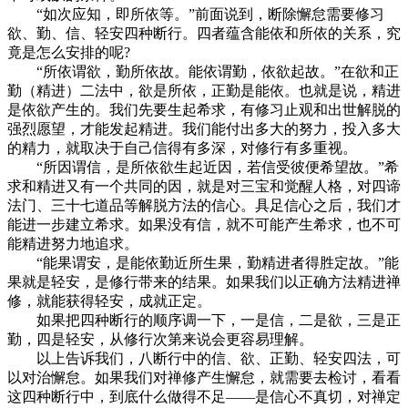
“如次应知，即所依等。”前面说到，断除懈怠需要修习
欲、勤、信、轻安四种断行。四者蕴含能依和所依的关系，究
竟是怎么安排的呢?
“所依谓欲，勤所依故。能依谓勤，依欲起故。”在欲和正
勤（精进）二法中，欲是所依，正勤是能依。也就是说，精进
是依欲产生的。我们先要生起希求，有修习止观和出世解脱的
强烈愿望，才能发起精进。我们能付出多大的努力，投入多大
的精力，就取决于自己信得有多深，对修行有多重视。
“所因谓信，是所依欲生起近因，若信受彼便希望故。”希
求和精进又有一个共同的因，就是对三宝和觉醒人格，对四谛
法门、三十七道品等解脱方法的信心。具足信心之后，我们才
能进一步建立希求。如果没有信，就不可能产生希求，也不可
能精进努力地追求。
“能果谓安，是能依勤近所生果，勤精进者得胜定故。”能
果就是轻安，是修行带来的结果。如果我们以正确方法精进禅
修，就能获得轻安，成就正定。
如果把四种断行的顺序调一下，一是信，二是欲，三是正
勤，四是轻安，从修行次第来说会更容易理解。
以上告诉我们，八断行中的信、欲、正勤、轻安四法，可
以对治懈怠。如果我们对禅修产生懈怠，就需要去检讨，看看
这四种断行中，到底什么做得不足——是信心不真切，对禅定