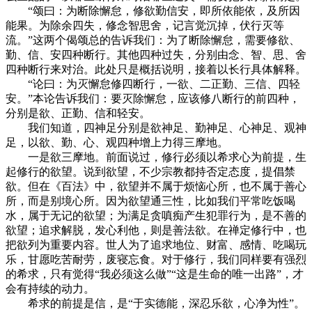
“颂曰：为断除懈怠，修欲勤信安，即所依能依，及所因
能果。为除余四失，修念智思舍，记言觉沉掉，伏行灭等
流。”这两个偈颂总的告诉我们：为了断除懈怠，需要修欲、
勤、信、安四种断行。其他四种过失，分别由念、智、思、舍
四种断行来对治。此处只是概括说明，接着以长行具体解释。
“论曰：为灭懈怠修四断行，一欲、二正勤、三信、四轻
安。”本论告诉我们：要灭除懈怠，应该修八断行的前四种，
分别是欲、正勤、信和轻安。
我们知道，四神足分别是欲神足、勤神足、心神足、观神
足，以欲、勤、心、观四种增上力得三摩地。
一是欲三摩地。前面说过，修行必须以希求心为前提，生
起修行的欲望。说到欲望，不少宗教都持否定态度，提倡禁
欲。但在《百法》中，欲望并不属于烦恼心所，也不属于善心
所，而是别境心所。因为欲望通三性，比如我们平常吃饭喝
水，属于无记的欲望；为满足贪嗔痴产生犯罪行为，是不善的
欲望；追求解脱，发心利他，则是善法欲。在禅定修行中，也
把欲列为重要内容。世人为了追求地位、财富、感情、吃喝玩
乐，甘愿吃苦耐劳，废寝忘食。对于修行，我们同样要有强烈
的希求，只有觉得“我必须这么做”“这是生命的唯一出路”，才
会有持续的动力。
希求的前提是信，是“于实德能，深忍乐欲，心净为性”。