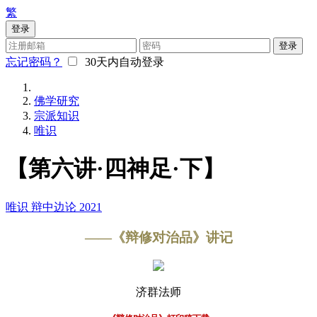
繁
登录
登录
忘记密码？
30天内自动登录
佛学研究
宗派知识
唯识
【第六讲·四神足·下】
唯识
辩中边论
2021
——《辩修对治品》讲记
济群法师