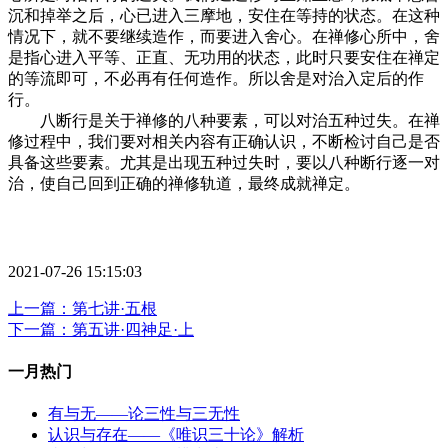
沉和掉举之后，心已进入三摩地，安住在等持的状态。在这种
情况下，就不要继续造作，而要进入舍心。在禅修心所中，舍
是指心进入平等、正直、无功用的状态，此时只要安住在禅定
的等流即可，不必再有任何造作。所以舍是对治入定后的作
行。
八断行是关于禅修的八种要素，可以对治五种过失。在禅
修过程中，我们要对相关内容有正确认识，不断检讨自己是否
具备这些要素。尤其是出现五种过失时，要以八种断行逐一对
治，使自己回到正确的禅修轨道，最终成就禅定。
2021-07-26 15:15:03
上一篇：第七讲·五根
下一篇：第五讲·四神足·上
一月热门
有与无——论三性与三无性
认识与存在——《唯识三十论》解析