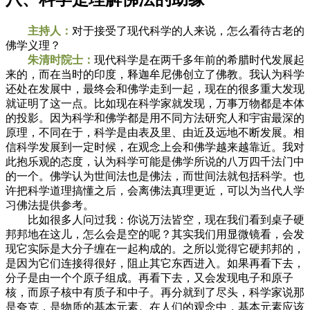
主持人：
对于接受了现代科学的人来说，怎么看待古老的
佛学义理？
朱清时院士：
现代科学是在两千多年前的希腊时代发展起
来的，而在当时的印度，释迦牟尼佛创立了佛教。我认为科学
还处在发展中，最终会和佛学走到一起，现在的很多重大发现
就证明了这一点。比如现在科学家就发现，万事万物都是本体
的投影。因为科学和佛学都是用不同方法研究人和宇宙最深的
原理，不同在于，科学是由表及里、由近及远地不断发展。相
信科学发展到一定时候，在观念上会和佛学越来越靠近。我对
此抱乐观的态度，认为科学可能是佛学所说的八万四千法门中
的一个。佛学认为世间法也是佛法，而世间法就包括科学。也
许把科学道理搞懂之后，会离佛法真理更近，可以为当代人学
习佛法提供参考。
比如很多人问过我：你说万法皆空，现在我们看到桌子硬
邦邦地在这儿，怎么会是空的呢？其实我们用显微镜看，会发
现它实际是大分子缠在一起构成的。之所以觉得它硬邦邦的，
是因为它们连接得很好，阻止其它东西进入。如果再看下去，
分子是由一个个原子组成。再看下去，又会发现电子和原子
核，而原子核中有质子和中子。再分就到了尽头，科学家说那
是夸克，是物质的基本元素。在人们的观念中，基本元素应该