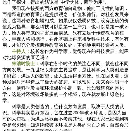
此作了探讨，得出的结论是“中学为体，西学为用”。
我们现在接受的西方教育偏向造物，偏向工具性的知识，
而儒释道的教育重点是提供观念、价值和德行。对社会发展来
说，这两种教育相辅相成。如果仅仅强调科技，没有正确的价
值观为指导，那么科技可以是第一生产力，也可以是第一破坏
力，给人类带来的祸害显而易见。只有立足于传统教育的核
心，重视人格和德行，在此基础上再来接受科学技术，有体有
用，才能充分发挥两种教育的长处，更好地用科技造福人类。
主持人：
校长您作为科学家，觉得现在的科技发展，能应
对地球资源的匮乏吗？
朱清时院士：
科学在各个时代的关注点不同，就会往不同
方向发展。十九世纪以来的主要追求，是让科学为人类创造更
多财富，满足人的欲望，让人生活得更方便。现在回头看，这
种发展对环境造成了极大的破坏。可以预见，未来会往另一个
方向，使科学发展和环境保护协调一致。比如我研究的是化
学，这是对环境破坏最多的一个领域，现在就发展出绿色化
学。
科学是人类创造的，往什么方向发展，取决于人类的认
识。科学其实是好东西，它在过去200年破坏环境，是因为当
时的人短视，为满足私欲而不考虑其他。现在大家已经看到科
学是双刃剑，知道继续破坏环境是人类的灭亡之路，自然会加