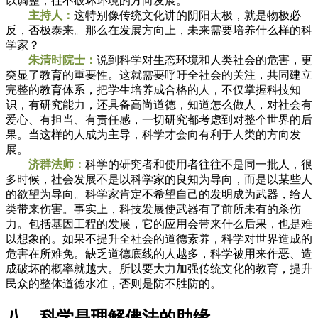
以调整，往不破坏环境的方向发展。
主持人：
这特别像传统文化讲的阴阳太极，就是物极必
反，否极泰来。那么在发展方向上，未来需要培养什么样的科
学家？
朱清时院士：
说到科学对生态环境和人类社会的危害，更
突显了教育的重要性。这就需要呼吁全社会的关注，共同建立
完整的教育体系，把学生培养成合格的人，不仅掌握科技知
识，有研究能力，还具备高尚道德，知道怎么做人，对社会有
爱心、有担当、有责任感，一切研究都考虑到对整个世界的后
果。当这样的人成为主导，科学才会向有利于人类的方向发
展。
济群法师：
科学的研究者和使用者往往不是同一批人，很
多时候，社会发展不是以科学家的良知为导向，而是以某些人
的欲望为导向。科学家肯定不希望自己的发明成为武器，给人
类带来伤害。事实上，科技发展使武器有了前所未有的杀伤
力。包括基因工程的发展，它的应用会带来什么后果，也是难
以想象的。如果不提升全社会的道德素养，科学对世界造成的
危害在所难免。缺乏道德底线的人越多，科学被用来作恶、造
成破坏的概率就越大。所以要大力加强传统文化的教育，提升
民众的整体道德水准，否则是防不胜防的。
八、科学是理解佛法的助缘