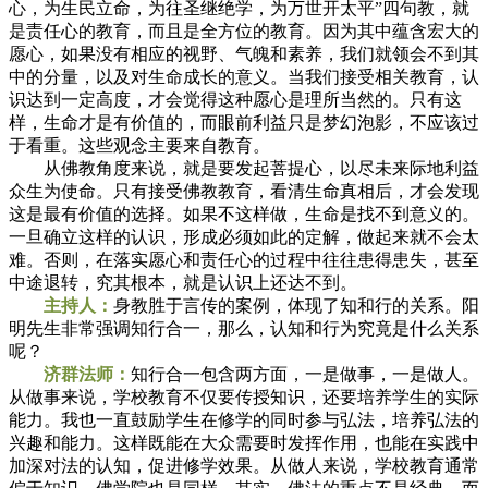
心，为生民立命，为往圣继绝学，为万世开太平”四句教，就
是责任心的教育，而且是全方位的教育。因为其中蕴含宏大的
愿心，如果没有相应的视野、气魄和素养，我们就领会不到其
中的分量，以及对生命成长的意义。当我们接受相关教育，认
识达到一定高度，才会觉得这种愿心是理所当然的。只有这
样，生命才是有价值的，而眼前利益只是梦幻泡影，不应该过
于看重。这些观念主要来自教育。
从佛教角度来说，就是要发起菩提心，以尽未来际地利益
众生为使命。只有接受佛教教育，看清生命真相后，才会发现
这是最有价值的选择。如果不这样做，生命是找不到意义的。
一旦确立这样的认识，形成必须如此的定解，做起来就不会太
难。否则，在落实愿心和责任心的过程中往往患得患失，甚至
中途退转，究其根本，就是认识上还达不到。
主持人：
身教胜于言传的案例，体现了知和行的关系。阳
明先生非常强调知行合一，那么，认知和行为究竟是什么关系
呢？
济群法师：
知行合一包含两方面，一是做事，一是做人。
从做事来说，学校教育不仅要传授知识，还要培养学生的实际
能力。我也一直鼓励学生在修学的同时参与弘法，培养弘法的
兴趣和能力。这样既能在大众需要时发挥作用，也能在实践中
加深对法的认知，促进修学效果。从做人来说，学校教育通常