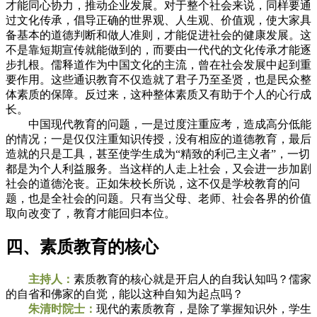
才能同心协力，推动企业发展。对于整个社会来说，同样要通
过文化传承，倡导正确的世界观、人生观、价值观，使大家具
备基本的道德判断和做人准则，才能促进社会的健康发展。这
不是靠短期宣传就能做到的，而要由一代代的文化传承才能逐
步扎根。儒释道作为中国文化的主流，曾在社会发展中起到重
要作用。这些通识教育不仅造就了君子乃至圣贤，也是民众整
体素质的保障。反过来，这种整体素质又有助于个人的心行成
长。
中国现代教育的问题，一是过度注重应考，造成高分低能
的情况；一是仅仅注重知识传授，没有相应的道德教育，最后
造就的只是工具，甚至使学生成为“精致的利己主义者”，一切
都是为个人利益服务。当这样的人走上社会，又会进一步加剧
社会的道德沦丧。正如朱校长所说，这不仅是学校教育的问
题，也是全社会的问题。只有当父母、老师、社会各界的价值
取向改变了，教育才能回归本位。
四、素质教育的核心
主持人：
素质教育的核心就是开启人的自我认知吗？儒家
的自省和佛家的自觉，能以这种自知为起点吗？
朱清时院士：
现代的素质教育，是除了掌握知识外，学生