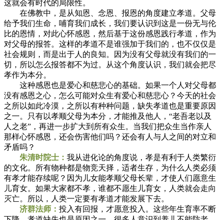
这就会有时代的局限性。
在佛教中，是从知恩、念恩、报恩的角度建立孝道。父母
给予我们生命，哺育我们成长，我们要认识到这是一份无与伦
比的恩情，对此心怀感恩，然后基于这份感恩践行孝道，作为
对父母的报答。这样的孝道不是谁强加于我们的，也不仅仅是
社会规则，而是出于人的良知。因为没有父母就没有我们的一
切，所以怎么报答都不为过。从这个角度认识，我们就会把尽
孝作为本分。
这种感恩也是爱心和慈悲心的基础。如果一个人对父母都
没有感恩之心，怎么可能对众生有爱心和慈悲心？今天的社会
之所以如此冷漠，之所以有种种问题，缺失孝道也是重要原因
之一。只有以孝顺父母为本分，才能推及他人，“老吾老以及
人之老”，再进一步扩大到所有众生。当我们把众生当作亲人
那样心怀感恩，还会伤害他们吗？还会有人与人之间的对立和
矛盾吗？
朱清时院士：
我从进化论的角度说，孝是有利于人类繁衍
的文化。所有物种都是物竞天择，适者生存，为什么人类必须
有孝才能存续呢？因为儿女能孝顺父母长辈，才使人们愿意生
儿育女。如果大家都不孝，谁都不愿生儿育女，人类就会走向
灭亡。所以，人类一定要有孝道才能发展下去。
济群法师：
投入有回报，才愿意投入。这些年生育率不断
下降，孝道缺失也是原因之一。很多人意识到养儿不能防老，