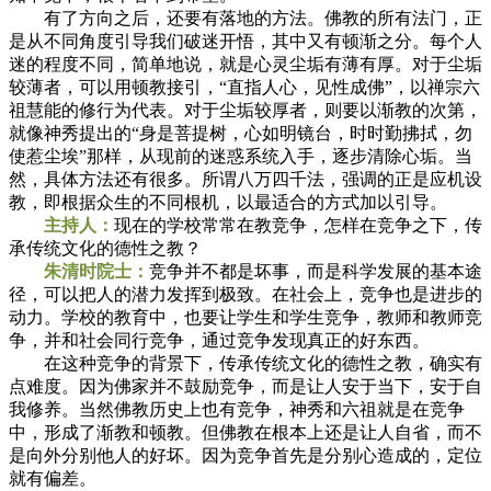
有了方向之后，还要有落地的方法。佛教的所有法门，正
是从不同角度引导我们破迷开悟，其中又有顿渐之分。每个人
迷的程度不同，简单地说，就是心灵尘垢有薄有厚。对于尘垢
较薄者，可以用顿教接引，“直指人心，见性成佛”，以禅宗六
祖慧能的修行为代表。对于尘垢较厚者，则要以渐教的次第，
就像神秀提出的“身是菩提树，心如明镜台，时时勤拂拭，勿
使惹尘埃”那样，从现前的迷惑系统入手，逐步清除心垢。当
然，具体方法还有很多。所谓八万四千法，强调的正是应机设
教，即根据众生的不同根机，以最适合的方式加以引导。
主持人：
现在的学校常常在教竞争，怎样在竞争之下，传
承传统文化的德性之教？
朱清时院士：
竞争并不都是坏事，而是科学发展的基本途
径，可以把人的潜力发挥到极致。在社会上，竞争也是进步的
动力。学校的教育中，也要让学生和学生竞争，教师和教师竞
争，并和社会同行竞争，通过竞争发现真正的好东西。
在这种竞争的背景下，传承传统文化的德性之教，确实有
点难度。因为佛家并不鼓励竞争，而是让人安于当下，安于自
我修养。当然佛教历史上也有竞争，神秀和六祖就是在竞争
中，形成了渐教和顿教。但佛教在根本上还是让人自省，而不
是向外分别他人的好坏。因为竞争首先是分别心造成的，定位
就有偏差。