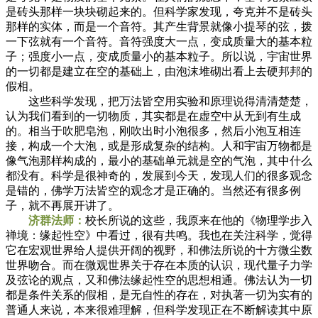
是砖头那样一块块砌起来的。但科学家发现，夸克并不是砖头
那样的实体，而是一个音符。其产生背景就像小提琴的弦，拨
一下弦就有一个音符。音符强度大一点，变成质量大的基本粒
子；强度小一点，变成质量小的基本粒子。所以说，宇宙世界
的一切都是建立在空的基础上，由泡沫堆砌出看上去硬邦邦的
假相。
这些科学发现，把万法皆空用实验和原理说得清清楚楚，
认为我们看到的一切物质，其实都是在虚空中从无到有生成
的。相当于吹肥皂泡，刚吹出时小泡很多，然后小泡互相连
接，构成一个大泡，或是形成复杂的结构。人和宇宙万物都是
像气泡那样构成的，最小的基础单元就是空的气泡，其中什么
都没有。科学是很神奇的，发展到今天，发现人们的很多观念
是错的，佛学万法皆空的观念才是正确的。当然还有很多例
子，就不再展开讲了。
济群法师：
校长所说的这些，我原来在他的《物理学步入
禅境：缘起性空》中看过，很有共鸣。我也在关注科学，觉得
它在宏观世界给人提供开阔的视野，和佛法所说的十方微尘数
世界吻合。而在微观世界关于存在本质的认识，现代量子力学
及弦论的观点，又和佛法缘起性空的思想相通。佛法认为一切
都是条件关系的假相，是无自性的存在，对执著一切为实有的
普通人来说，本来很难理解，但科学发现正在不断解读其中原