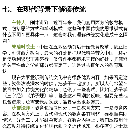
七、在现代背景下解读传统
主持人：
刚才讲到，近百年来，我们套用西方的教育模
式，包括思维方式和学科模式，这些和中国传统的思维模式有
什么不同？更具体一点，这会对我们理解传统文化造成什么隔
阂？
朱清时院士：
中国在五四运动前后开始教育改革，废止旧
学，引进西方教育，最大的好处是把现代科学带入中国，坏处
是使功利思想非常盛行，做每件事都追求直接的好处，把儒释
道关于性命之学的部分都否定了。这是过去百年来的教育现
状。
现在大家意识到传统文化中有很多优秀内容，如果否定这
些，就像泼洗澡水的时候，把孩子一起泼了。所以人们希望在
教育中加入传统文化的精华，也做了一些尝试。比如让孩子学
《三字经》《弟子规》等，都是这种思潮的反映。但要完整地
包含进来，还需要长期实践，需要做出很多努力。
济群法师：
教育包括两部分，一是教育方式，一是教育内
容。在教育方式上，古代和现代的教育各有利弊，要根据实际
情况一分为二，才能融会贯通。在教育内容上，我们应该用什
么态度对待传统文化和现代西学？近代以来，很多有识之士就