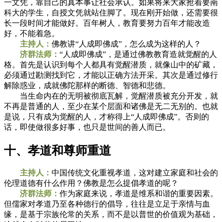
一文凭，靠自己的真本事让社会承认。如果将来大家抢着要南
科大的学生，自授文凭就站住脚了。现在刚开始做，还需要很
长一段时间才能做好。百年树人，教育要努力百年才能改造
好，不能着急。
主持人：
佛教讲“人成即佛成”，怎么成为这样的人？
济群法师：
“人成即佛成”，是通过佛教教育造就觉醒的人
格。首先是认识到每个人都具有觉醒潜质，就像山中的矿藏，
必须通过勘测找到它，才能以正确方法开采。其次是通过修行
解除惑业，成就佛陀那样的断德、智德和悲德。
当生命内在的无明被彻底瓦解，觉醒潜质被充分开发，就
不再是普通的人，至少在某个层面和诸佛是无二无别的。也就
是说，只有成为觉醒的人，才称得上“人成即佛成”。否则的
话，即使做很多好事，也只是世间的善人而已。
十、孝道和尊师重道
主持人：
中国传统文化重视孝道，这对建立家庭和社会的
伦理道德有什么作用？佛教是怎么提倡孝道的呢？
济群法师：
作为家庭来说，孝道是维系和谐的重要因素。
但儒家对孝道乃至各种德行的倡导，往往是立足于亲情与血
缘，是基于宗族伦常的关系，而不是以普世的价值观为基础，