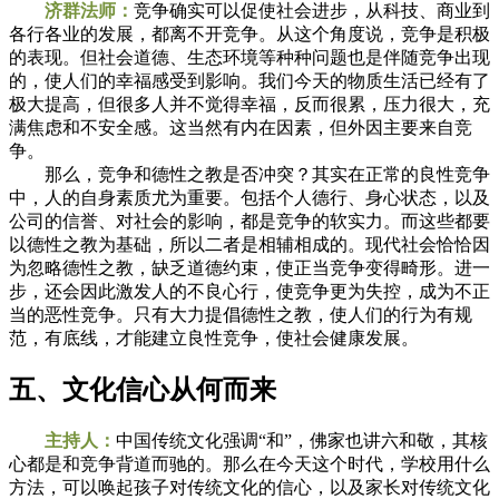
济群法师：
竞争确实可以促使社会进步，从科技、商业到
各行各业的发展，都离不开竞争。从这个角度说，竞争是积极
的表现。但社会道德、生态环境等种种问题也是伴随竞争出现
的，使人们的幸福感受到影响。我们今天的物质生活已经有了
极大提高，但很多人并不觉得幸福，反而很累，压力很大，充
满焦虑和不安全感。这当然有内在因素，但外因主要来自竞
争。
那么，竞争和德性之教是否冲突？其实在正常的良性竞争
中，人的自身素质尤为重要。包括个人德行、身心状态，以及
公司的信誉、对社会的影响，都是竞争的软实力。而这些都要
以德性之教为基础，所以二者是相辅相成的。现代社会恰恰因
为忽略德性之教，缺乏道德约束，使正当竞争变得畸形。进一
步，还会因此激发人的不良心行，使竞争更为失控，成为不正
当的恶性竞争。只有大力提倡德性之教，使人们的行为有规
范，有底线，才能建立良性竞争，使社会健康发展。
五、文化信心从何而来
主持人：
中国传统文化强调“和”，佛家也讲六和敬，其核
心都是和竞争背道而驰的。那么在今天这个时代，学校用什么
方法，可以唤起孩子对传统文化的信心，以及家长对传统文化