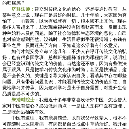
的归属感？
济群法师：
建立对传统文化的信心，还是要通过教育。从
某种意义上说，现在正是最好的时机。几十年前，大家因为穷
怕了，一心致富，以为有钱就有一切，根本顾不上其他。现在
很多人富起来了，却发现幸福并没有随着财富而来，反而出现
种种始料未及的问题。除了社会道德和生态环境的恶化，自己
也对前途感到茫然。没钱时，生活目标似乎还很清晰；有钱有
事业之后，反而迷失了方向，不知道这么活着有什么意义。
如何才能安身立命？这几年，不少人在呼吁传统文化的弘
扬，也有很多国学班、总裁班把儒释道作为课程内容，说明社
会已经意识到传统文化的价值。当然这还不够，因为有些做法
属于跟风，只是把学习传统文化作为时尚，甚至是快消品，这
是不会长久的。关键是引导大家认识自我，看清其中存在哪些
问题。只有带着问题意识，才能看到传统文化的价值所在，自
觉地学习并传承。因为这种学习是出于自身需要，对提升生命
品质是必不可少的。
朱清时院士：
我最近十多年非常喜欢研究中医，怎么使大
家对中医有信心？必须做到两点：一是让人觉得中医有道理，
二是吃药后确实有效。
中医有道理，我有亲身感受。以前我父母这辈人，根本不
可能随时上医院看病，有病都是自己找点中草药治好。我开始