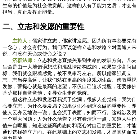
生命的价值是为社会做贡献。这样的人有了能力之后，才会有
担当，真正发挥正能量。
二、立志和发愿的重要性
主持人：
儒家讲立志，佛家讲发愿。因为所有事都要先有
一念心，才会有行为。我们应该怎样立志和发愿？对普通人来
说，有没有天命或使命之说？
济群法师：
立志和发愿直接关系到生命的发展方向。凡夫
生命是由一大堆错误想法和混乱情绪构成的，如果缺少高尚目
标，我们就会跟着感觉，被不良串习左右。所以儒家强调立
志，志当存高远，让我们站在更高的角度规划生命。佛教重视
发愿，菩提心就是最高的愿望，不仅自己追求觉醒，还要像佛
菩萨那样自觉觉他，引导众生走向觉醒。
但这种立志和发愿容易流于空洞，很多人会觉得：我为什
么要立志，为什么要发愿？如果认识不到这么做的重要性，即
使人云亦云地说一说，也会流于表面，知而不行。这就涉及另
一个重大问题：人为什么活着？只有看清这一点，知道人生价
值来自哪里，知道这些高尚志向和愿心对自己的重要性，才能
通过选择确立方向。在此基础上的立志和发愿，才是真切而充
满力量的。