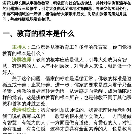
济群法师长期从事佛教教育，积极面向社会弘扬佛法，并针对学佛普遍存在
的问题施设三级修学，引导大众由浅至深地次第闻思，将法义落实到心行。
来自不同领域的一席谈，相信会给大家带来启发。对话由张素闻策划并提
问，善生根据现场录音整理。
一、教育的根本是什么
主持人：
二位都是从事教育工作多年的教育家，你们觉得
教育的根本是什么？
济群法师：
教育的根本应该是做人，引导大众成为有智
慧、有道德的人。人有不同层次，对普通人来说，就是做一个
好人。
关于这个问题，儒家的标准是遵循五常，佛教的标准是遵
循五戒十善，止恶行善。进一步，儒家的要求是成为君子乃至
圣贤，佛教的目标是转迷为悟，从迷惑走向觉醒，成为佛陀那
样的觉者。这是佛教教育的根本所在，也是佛教不同于其他宗
教和哲学的殊胜之处。
朱清时院士：
我完全同意法师说的。我曾把南怀瑾老师对
我们说的话写成条幅——教育的根本是学会做人。一方面是做
有智慧、有能力的人；一方面是做有道德、有爱心的人，对社
会有担当，有责任感。这样才是具有全面素养的人，也是教育