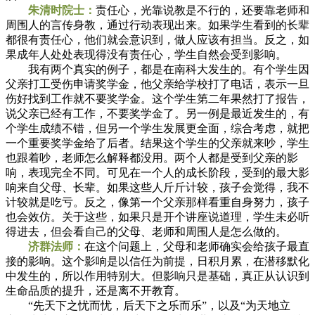
朱清时院士：
责任心，光靠说教是不行的，还要靠老师和
周围人的言传身教，通过行动表现出来。如果学生看到的长辈
都很有责任心，他们就会意识到，做人应该有担当。反之，如
果成年人处处表现得没有责任心，学生自然会受到影响。
我有两个真实的例子，都是在南科大发生的。有个学生因
父亲打工受伤申请奖学金，他父亲给学校打了电话，表示一旦
伤好找到工作就不要奖学金。这个学生第二年果然打了报告，
说父亲已经有工作，不要奖学金了。另一例是最近发生的，有
个学生成绩不错，但另一个学生发展更全面，综合考虑，就把
一个重要奖学金给了后者。结果这个学生的父亲就来吵，学生
也跟着吵，老师怎么解释都没用。两个人都是受到父亲的影
响，表现完全不同。可见在一个人的成长阶段，受到的最大影
响来自父母、长辈。如果这些人斤斤计较，孩子会觉得，我不
计较就是吃亏。反之，像第一个父亲那样看重自身努力，孩子
也会效仿。关于这些，如果只是开个讲座说道理，学生未必听
得进去，但会看自己的父母、老师和周围人是怎么做的。
济群法师：
在这个问题上，父母和老师确实会给孩子最直
接的影响。这个影响是以信任为前提，日积月累，在潜移默化
中发生的，所以作用特别大。但影响只是基础，真正从认识到
生命品质的提升，还是离不开教育。
“先天下之忧而忧，后天下之乐而乐”，以及“为天地立