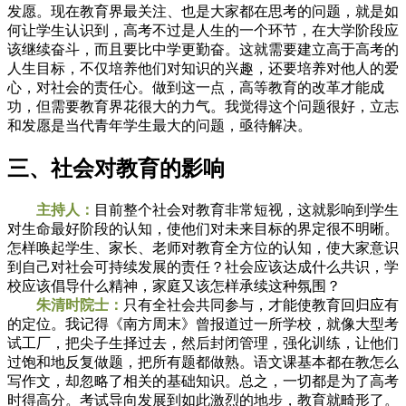
发愿。现在教育界最关注、也是大家都在思考的问题，就是如
何让学生认识到，高考不过是人生的一个环节，在大学阶段应
该继续奋斗，而且要比中学更勤奋。这就需要建立高于高考的
人生目标，不仅培养他们对知识的兴趣，还要培养对他人的爱
心，对社会的责任心。做到这一点，高等教育的改革才能成
功，但需要教育界花很大的力气。我觉得这个问题很好，立志
和发愿是当代青年学生最大的问题，亟待解决。
三、社会对教育的影响
主持人：
目前整个社会对教育非常短视，这就影响到学生
对生命最好阶段的认知，使他们对未来目标的界定很不明晰。
怎样唤起学生、家长、老师对教育全方位的认知，使大家意识
到自己对社会可持续发展的责任？社会应该达成什么共识，学
校应该倡导什么精神，家庭又该怎样承续这种氛围？
朱清时院士：
只有全社会共同参与，才能使教育回归应有
的定位。我记得《南方周末》曾报道过一所学校，就像大型考
试工厂，把尖子生择过去，然后封闭管理，强化训练，让他们
过饱和地反复做题，把所有题都做熟。语文课基本都在教怎么
写作文，却忽略了相关的基础知识。总之，一切都是为了高考
时得高分。考试导向发展到如此激烈的地步，教育就畸形了。