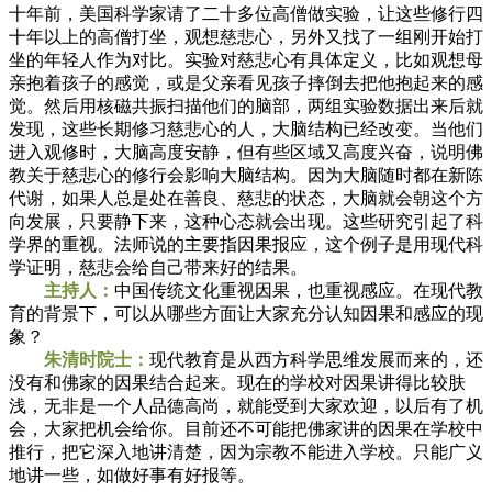
十年前，美国科学家请了二十多位高僧做实验，让这些修行四
十年以上的高僧打坐，观想慈悲心，另外又找了一组刚开始打
坐的年轻人作为对比。实验对慈悲心有具体定义，比如观想母
亲抱着孩子的感觉，或是父亲看见孩子摔倒去把他抱起来的感
觉。然后用核磁共振扫描他们的脑部，两组实验数据出来后就
发现，这些长期修习慈悲心的人，大脑结构已经改变。当他们
进入观修时，大脑高度安静，但有些区域又高度兴奋，说明佛
教关于慈悲心的修行会影响大脑结构。因为大脑随时都在新陈
代谢，如果人总是处在善良、慈悲的状态，大脑就会朝这个方
向发展，只要静下来，这种心态就会出现。这些研究引起了科
学界的重视。法师说的主要指因果报应，这个例子是用现代科
学证明，慈悲会给自己带来好的结果。
主持人：
中国传统文化重视因果，也重视感应。在现代教
育的背景下，可以从哪些方面让大家充分认知因果和感应的现
象？
朱清时院士：
现代教育是从西方科学思维发展而来的，还
没有和佛家的因果结合起来。现在的学校对因果讲得比较肤
浅，无非是一个人品德高尚，就能受到大家欢迎，以后有了机
会，大家把机会给你。目前还不可能把佛家讲的因果在学校中
推行，把它深入地讲清楚，因为宗教不能进入学校。只能广义
地讲一些，如做好事有好报等。