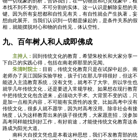
物一切现象的剖析，告诉我们，在一切物质和心灵现象中，根
本找不到不变的、不可分割的实体。这一认识是解除妄想的关
键。因为所有妄想都和自性见有关，有自性就会产生执著，妄
想由此展开。当我们认识到一切都是缘起的，是条件关系的假
相，就能摆脱对心和物的自性见，体认空性。
九、百年树人和人成即佛成
主持人：
回到传统文化的教育，希望朱校长和大家分享一
下自己的实践心得，包括在南老师那里的见闻。
朱清时院士：
目前，传统文化教育只是在试探中起步。南
老师办了吴江国际实验学校，孩子们在那儿学得很好，但这不
能进入主流教育系统，没有文凭，就考不了大学。所以学生也
就学几年传统文化，还是要进入常规学校。如果想在现行教育
中把传统文化包含进来，必须动大手术。大背景不变的话，只
是加一点相关内容，不可能有实质性的改变。比如高考中没有
传统文化，很多人就不愿学，因为对高考没用。除非社会有接
纳度，认为这样教育出来的孩子很优秀，大家愿意招，没参加
高考同样能找到好工作，有好前途，才能使传统文化教育这条
路成为阳光大道。
南科大自授文凭也是本着这种思想，我们不发教育部的统