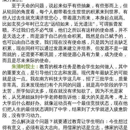
至于天命的问题，说起来似乎有些抽象，有些形而上，但
从轮回的角度看，每个人都带着生生世世的积累来到世界。有
些人过去生就充满济世悲心，带着愿力而来，本身起点就高。
比如玄奘少年时已立志“远绍如来，近光遗法”，可谓振聋发
聩。不过我们也不必气馁，他们之所以有这样的使命感，并不
是天选之才，而是源于自己的生命积累。既然是自己赋予的，
也可以由自己改变。我们现在没有使命感，只是因为过去缺乏
积累，现在同样可以通过发愿来建立并培养。但发愿不是一蹴
而就的，还需要不断巩固，才能使愿心具有力量，成为使命，
而且是尽未来际的使命。
朱清时院士：
教育的根本任务是教会学生如何做人，其中
的重要支点，是引导他们立志和发愿。现代青年最缺乏的可能
就是这一点。我在南方科技大学这几年，招了三批学生，质量
非常高。后来发现他们有个共同的问题，就是高中阶段的学习
太苦，所学知识太多，现在就没有求知欲了。因为不光是家
长，从兄弟姐妹到中学老师都告诉他：最大的关是高考，考上
大学后什么都好办。就像运动员有一个最佳竞技状态，现在他
们把人生的最佳状态调到了中学，结果到了大学就进入疲惫阶
段，没有学习动力。
怎么解决这个问题？就要通过教育让学生明白：今生想过
得有意义，必须有远大志向。用儒家的话是立志，佛家的话是