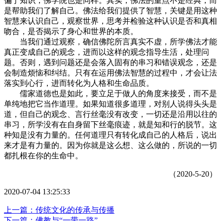
偏于知识，佛学院也是同样。其实，佛法的重点不是经典，而
是帮助我们了解自己。佛法给我们提供了智慧，关键是用这种
智慧来认识自己，观察世界，思考并检验这种认识是否和真相
吻合，是否揭示了身心和世界的本质。
当我们通过观察，确信佛陀所言真实不虚，所学佛法才能
真正变成自己的观念，进而以这样的观念指导生活，处理问
题。否则，遇到问题还是会落入固有的串习和错误观念，还是
会制造烦恼和纠结。只有在运用佛法智慧的过程中，才会让法
落实到心行，进而转化为人格和生命品质。
儒家道德也是如此，要立足于做人的角度来接受，而不是
单纯地把它当作道理。如果知道很多道理，对别人说得头头是
道，但自己的观念、言行丝毫没有改变，一切还是沿用以往的
串习，所学没有在自身留下丝毫痕迹，就是知和行的脱节。这
种知是没有力量的。任何道理只有转化成自己的人格后，说出
来才是有力量的。因为你就是这么想、这么做的，所说的一切
都扎根在你的生命中。
（2020-5-20）
2020-07-04 13:25:33
上一篇：传统文化的传承与传播
下一篇：佛教与“一带一路”