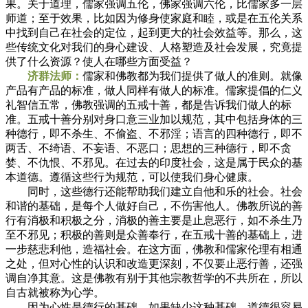
果。关于道理，儒家强调五伦，佛家强调六伦，比儒家多一层
师道；至于效果，比如因为修身使家庭和睦，或是在五伦关系
中找到自己在社会的定位，起到更大的社会效益等。那么，这
些传统文化对我们的身心建设、人格塑造及社会发展，究竟提
供了什么资源？使人在哪些方面受益？
济群法师：
儒家和佛教都为我们提供了做人的准则。就像
产品有产品的标准，做人同样有做人的标准。儒家提倡的仁义
礼智信五常，佛教强调的五戒十善，都是告诉我们做人的标
准。五戒十善分别对身口意三业加以规范，其中包括身体的三
种德行，即不杀生、不偷盗、不邪淫；语言的四种德行，即不
两舌、不绮语、不妄语、不恶口；思想的三种德行，即不贪
婪、不仇恨、不邪见。在过去的印度社会，这是属于民众的基
本道德。遵循这些行为规范，可以使我们身心健康。
同时，这些德行还能帮助我们建立自他和乐的社会。社会
和谐的基础，是每个人做好自己，不伤害他人。佛教所说的善
行有消极和积极之分，消极的善主要是止息恶行，如不杀生乃
至不邪见；积极的善则是众善奉行，在五戒十善的基础上，进
一步慈悲利他，造福社会。在这方面，佛教和儒家伦理有相通
之处，但对心性的认识和改造更深刻，不仅要止恶行善，还强
调自净其意。这是佛教有别于其他宗教哲学的不共所在，所以
自古就被称为心学。
因为心性是德行的基础，如果缺少这种基础，道德很容易