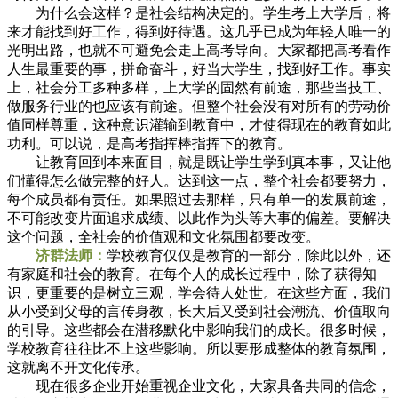
为什么会这样？是社会结构决定的。学生考上大学后，将
来才能找到好工作，得到好待遇。这几乎已成为年轻人唯一的
光明出路，也就不可避免会走上高考导向。大家都把高考看作
人生最重要的事，拼命奋斗，好当大学生，找到好工作。事实
上，社会分工多种多样，上大学的固然有前途，那些当技工、
做服务行业的也应该有前途。但整个社会没有对所有的劳动价
值同样尊重，这种意识灌输到教育中，才使得现在的教育如此
功利。可以说，是高考指挥棒指挥下的教育。
让教育回到本来面目，就是既让学生学到真本事，又让他
们懂得怎么做完整的好人。达到这一点，整个社会都要努力，
每个成员都有责任。如果照过去那样，只有单一的发展前途，
不可能改变片面追求成绩、以此作为头等大事的偏差。要解决
这个问题，全社会的价值观和文化氛围都要改变。
济群法师：
学校教育仅仅是教育的一部分，除此以外，还
有家庭和社会的教育。在每个人的成长过程中，除了获得知
识，更重要的是树立三观，学会待人处世。在这些方面，我们
从小受到父母的言传身教，长大后又受到社会潮流、价值取向
的引导。这些都会在潜移默化中影响我们的成长。很多时候，
学校教育往往比不上这些影响。所以要形成整体的教育氛围，
这就离不开文化传承。
现在很多企业开始重视企业文化，大家具备共同的信念，