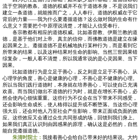
流于空洞的教条。道德的权威并不在于道德本身，不是说我们
建立一条道德，就能推而广之，人人奉行。道德的权威在于它
背后的力量——我为什么要遵循道德？这么做对我的生命有什
么意义？需要把个中原理说清楚，才能让人信受奉行。
各宗教都有相应的道德权威。比如基督教、伊斯兰教的道
德，是基于他们对上帝、真主的信仰，而佛教道德是建立在缘
起因果之上。遵循道德不是机械地执行某种行为，而是看到它
所带来的结果，以及这种结果对生命的影响。当然三世因果错
综复杂，一般人看不清楚，所以我通常说的是心灵因果、当下
因果。
比如道德行为是立足于善心，反之则是立足于不善心。从
心理学的角度，善心是健康的心理，不善心是不健康的心理。
所以当我们践行道德时，本身就在培养善心，可以使自己充满
欢喜。而当我们做出不道德的行为时，就是在增长不善心，必
然会使内心烦恼重重。这些行为不仅会在当下带来不同感受，
还会影响生命成长，使人格得以提升或不断堕落。当这些心理
强大后，还会对他人乃至社会产生影响，带来正面或负面的效
应。这些效应又会通过众生共同形成的场，回馈到我们身上。
如果我们真正认识到由因感果的原理，确认这是必然的，自然
能自觉遵循道德。
朱清时院士：
我接着善心会给自己带来好的结果说。大约