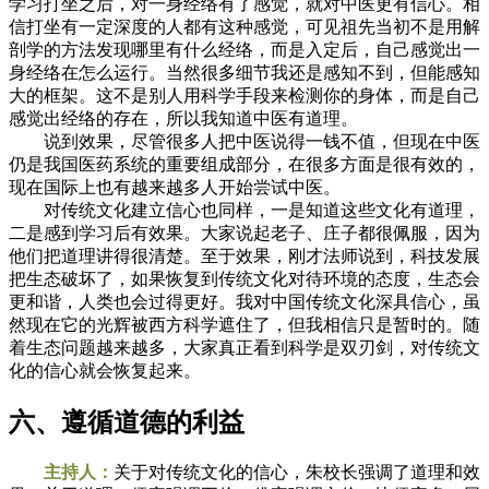
学习打坐之后，对一身经络有了感觉，就对中医更有信心。相
信打坐有一定深度的人都有这种感觉，可见祖先当初不是用解
剖学的方法发现哪里有什么经络，而是入定后，自己感觉出一
身经络在怎么运行。当然很多细节我还是感知不到，但能感知
大的框架。这不是别人用科学手段来检测你的身体，而是自己
感觉出经络的存在，所以我知道中医有道理。
说到效果，尽管很多人把中医说得一钱不值，但现在中医
仍是我国医药系统的重要组成部分，在很多方面是很有效的，
现在国际上也有越来越多人开始尝试中医。
对传统文化建立信心也同样，一是知道这些文化有道理，
二是感到学习后有效果。大家说起老子、庄子都很佩服，因为
他们把道理讲得很清楚。至于效果，刚才法师说到，科技发展
把生态破坏了，如果恢复到传统文化对待环境的态度，生态会
更和谐，人类也会过得更好。我对中国传统文化深具信心，虽
然现在它的光辉被西方科学遮住了，但我相信只是暂时的。随
着生态问题越来越多，大家真正看到科学是双刃剑，对传统文
化的信心就会恢复起来。
六、遵循道德的利益
主持人：
关于对传统文化的信心，朱校长强调了道理和效