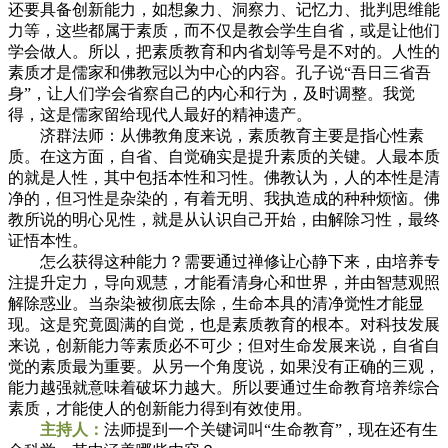
还要具备创新能力，如想象力、洞察力、记忆力、批判思维能
力等，这些都属于素质，而不仅是教会学生自省，或是让他们
学会做人。所以，把素质教育和内省划等号是不对的。人性的
素质才是儒家和佛教冠以为中心的内容。孔子说“吾日三省吾
身”，让人们学会省察自己的内心和行为，及时调整。我觉
得，这是儒家留给现代人最好的精神遗产。
济群法师：从佛教角度来说，素质教育主要是指心性素
质。在这方面，自省、自觉确实是提升素质的关键。人最本质
的就是人性，其中包括本性和习性。佛教认为，人的本性是清
净的，但习性是杂染的，有着无明、我执造成的种种烦恼。佛
教所说的明心见性，就是从认识自己开始，由解除习性，最终
证悟本性。
怎么获得这种能力？需要通过禅修让心静下来，由培养专
注提升定力，导向观慧，才能看清身心和世界，并由智慧观照
解除惑业。当杂染被彻底去除，生命本具的清净觉性才能显
现。这是究竟圆满的自觉，也是素质教育的根本。对科技发展
来说，创新能力等素质必不可少；但对生命发展来说，自省自
觉的素质最为重要。从另一个角度说，如果没有正确的三观，
能力越强就意味着破坏力越大。所以要通过生命教育培养综合
素质，才能使人的创新能力得到有效使用。
主持人：
法师提到一个关键词叫“生命教育”，现在还有生