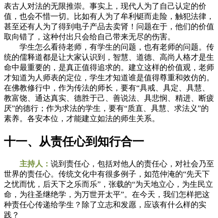
表古人对法的无限推崇。事实上，现代人为了自己认定的价
值，也会不惜一切。比如有人为了牟利铤而走险，触犯法律，
甚至还有人为了得到电子产品去卖肾！问题在于，他们的价值
取向错了，这种付出只会给自己带来无尽的伤害。
学生怎么看待老师，有学生的问题，也有老师的问题。传
统的儒释道都是让大家认识到，智慧、道德、高尚人格才是生
命中最重要的，是真正值得追求的。建立这样的价值观，老师
才知道为人师表的定位，学生才知道谁是值得尊重和效仿的。
在佛教修行中，作为传法的师长，要有“具戒、具定、具慧、
教富饶、通达真实、德胜于己、善说法、具悲悯、精进、断疲
厌”的德行；作为求法的学生，要有“质直、具慧、求法义”的
素养。各安本位，才能建立如法的师生关系。
十一、从责任心到知行合一
主持人：
说到责任心，包括对他人的责任心，对社会乃至
世界的责任心。传统文化中有很多例子，如范仲淹的“先天下
之忧而忧，后天下之乐而乐”，张载的“为天地立心，为生民立
命，为往圣继绝学，为万世开太平”。在今天，我们怎样把这
种责任心传递给学生？除了立志和发愿，应该有什么样的实
践？