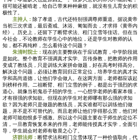
很可能还被啃老，给自己带来种种麻烦，就没有生儿育女的积
极性了。
主持人：
除了孝道，古代还特别强调尊师重道。据说黄帝
当初三次求道，最后斋戒、沐浴、匍匐而去，才求得《黄帝内
经》。历史上，还留下了断臂求法、程门立雪等佳话。但在当
今社会，不论教师在学生心中的地位，还是学生对教师的认
知，都不再纯粹，怎么看待这个问题？
朱清时院士：
现在的主要弊病在于应试教育，中学阶段就
是如此。整个教育不强调真才实学、言传身教，把教师的作用
变成了教练员，只是训练大家拼命做题，好在高考时得高分。
解决这个问题，必须让教育回归正常定位，培养学生的真才实
学和高尚道德，让他们学会做人。在这两方面，老师都应该起
到榜样作用。二祖断臂、程门立雪的例子，都是出于强烈的求
道心。就像当初鬼谷子招的学生，一心想学老师的看家本领，
才有很强的求知欲。但现在的学生对老师哪有那么强的求知
欲？因为老师只是做题的教练员，其实谁都可以训练他们做
题，并不是不可替代的。而且老师让他们学得那么苦，他们对
老师可能怨恨多于感激。所以这个问题主要在于师生的定位不
清，一旦教育恢复本来的作用，老师能传授真才实学，全面引
导，学生就会对老师有敬畏之心了。
济群法师：
断臂求法和程门立雪体现了一种价值取向，代