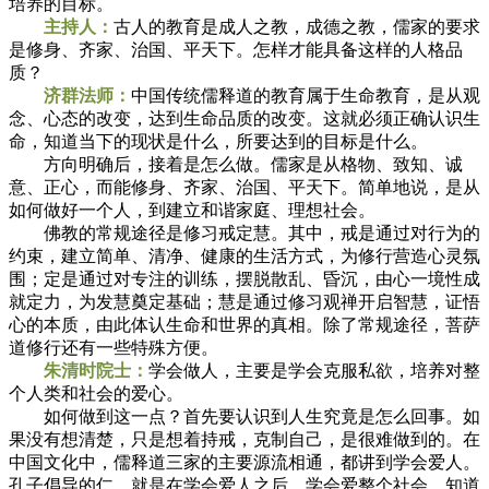
培养的目标。
主持人：
古人的教育是成人之教，成德之教，儒家的要求
是修身、齐家、治国、平天下。怎样才能具备这样的人格品
质？
济群法师：
中国传统儒释道的教育属于生命教育，是从观
念、心态的改变，达到生命品质的改变。这就必须正确认识生
命，知道当下的现状是什么，所要达到的目标是什么。
方向明确后，接着是怎么做。儒家是从格物、致知、诚
意、正心，而能修身、齐家、治国、平天下。简单地说，是从
如何做好一个人，到建立和谐家庭、理想社会。
佛教的常规途径是修习戒定慧。其中，戒是通过对行为的
约束，建立简单、清净、健康的生活方式，为修行营造心灵氛
围；定是通过对专注的训练，摆脱散乱、昏沉，由心一境性成
就定力，为发慧奠定基础；慧是通过修习观禅开启智慧，证悟
心的本质，由此体认生命和世界的真相。除了常规途径，菩萨
道修行还有一些特殊方便。
朱清时院士：
学会做人，主要是学会克服私欲，培养对整
个人类和社会的爱心。
如何做到这一点？首先要认识到人生究竟是怎么回事。如
果没有想清楚，只是想着持戒，克制自己，是很难做到的。在
中国文化中，儒释道三家的主要源流相通，都讲到学会爱人。
孔子倡导的仁，就是在学会爱人之后，学会爱整个社会，知道