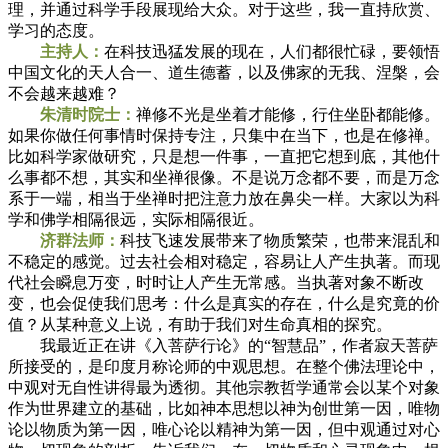
理，并通过科学手段展现给大众。对于这些，我一直持欣赏、
学习的态度。
主持人：
在科技迅猛发展的现在，人们都很忙碌，要领悟
中国文化的天人合一、道生德蓄，以及佛家的无我、涅槃，会
不会越来越难？
朱清时院士：
禅修不光是坐着才能修，行住坐卧都能修。
如果你做任何事情时保持专注，只集中在当下，也是在修禅。
比如科学家做研究，只是想一件事，一直把它想到底，其他什
么事都不想，其实和坐禅很像。不是说万念都不要，而是万念
系于一端，相当于坐禅时把注意力放在鼻尖一样。大家以为科
学和佛学相隔很远，实际相隔很近。
济群法师：
科技飞速发展带来了物质繁荣，也带来混乱和
不稳定的感觉。过去社会相对稳定，容易让人产生执著。而现
代社会瞬息万变，时时让人产生无常感。当执著对象不断改
变，也会促使我们思考：什么是真实的存在，什么是究竟的价
值？从某种意义上说，有助于我们对生命真相的探究。
我最近正在讲《入菩萨行论》的“智慧品”，作者寂天菩萨
所接受的，是印度月称论师的中观思想。在整个佛法理论中，
中观对无自性讲得最为透彻。其他宗教哲学通常会以某个对象
作为世界建立的基础，比如神本思想以神为创世第一因，唯物
论以物质为第一因，唯心论以精神为第一因，但中观通过对心