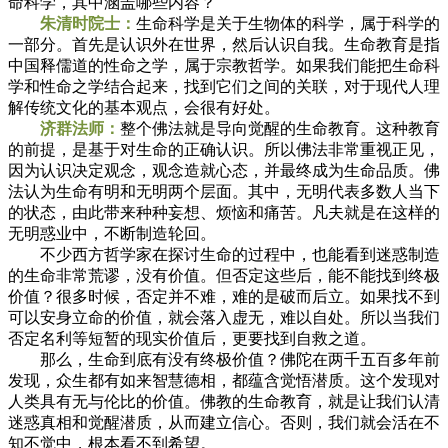
命科学，其中涵盖哪些内容？
朱清时院士：
生命科学是关于生物体的科学，属于科学的
一部分。首先是认识外在世界，然后认识自我。生命教育是指
中国释儒道的性命之学，属于宗教哲学。如果我们能把生命科
学和性命之学结合起来，找到它们之间的关联，对于现代人理
解传统文化的基本观点，会很有好处。
济群法师：
整个佛法就是导向觉醒的生命教育。这种教育
的前提，是基于对生命的正确认识。所以佛法非常重视正见，
因为认识决定观念，观念造就心态，并最终成为生命品质。佛
法认为生命有明和无明两个层面。其中，无明代表多数人当下
的状态，由此带来种种妄想、烦恼和痛苦。凡夫就是在这样的
无明惑业中，不断制造轮回。
不少西方哲学家在探讨生命的过程中，也能看到迷惑制造
的生命非常荒谬，没有价值。但否定这些后，能不能找到终极
价值？很多时候，否定并不难，难的是破而后立。如果找不到
可以安身立命的价值，就会落入虚无，难以自处。所以当我们
否定名利等短暂的现实价值后，更要找到自救之道。
那么，生命到底有没有终极价值？佛陀在两千五百多年前
发现，众生都有如来智慧德相，都蕴含觉悟潜质。这个发现对
人类具有无与伦比的价值。佛教的生命教育，就是让我们认清
迷惑真相和觉醒潜质，从而建立信心。否则，我们就会活在不
知不觉中，根本看不到希望。