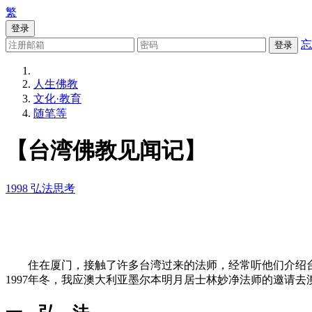
繁
登录
忘
登录
人生佛教
文化·教育
随笔等
【台湾佛教见闻记】
1998
弘法思考
住在厦门，接触了许多台湾过来的法师，经常听他们介绍台
1997年冬，我应澳大利亚墨尔本明月居士林妙净法师的邀请