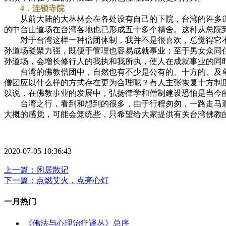
4．连锁寺院
从前大陆的大丛林会在各处设有自己的下院，台湾的许多道
的中台山道场在台湾各地也已形成五十多个精舍。这种从总院
对于台湾这样一种僧团体制，我并不是很喜欢，总觉得它不
孙道场凝聚力强，既便于管理也容易成就事业；至于男女众同
孙道场，会增长修行人的我执和我所执，使人在成就事业的同
台湾的佛教僧团中，自然也有不少是公有的、十方的、及单
僧团应以什么样的方式存在更为合理呢？有人主张恢复十方制
以说，在佛教事业的发展中，弘扬律学和僧制建设恐怕是当今
台湾之行，看到和想到的很多，由于行程匆匆，一路走马观
大概的感觉，可能会笼统些，只希望给大家提供有关台湾佛教
2020-07-05 10:36:43
上一篇：闲居散记
下一篇：点燃艾火，点亮心灯
一月热门
《佛法与心理治疗译丛》总序