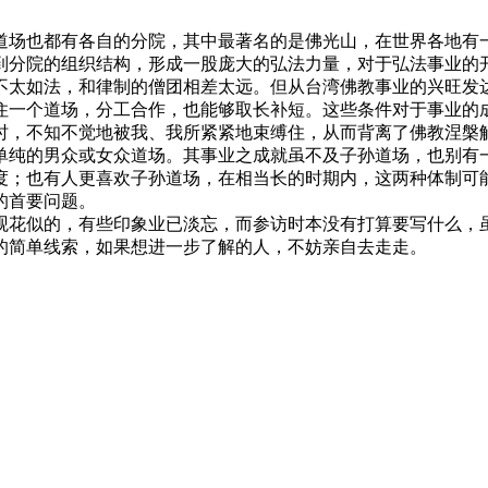
场也都有各自的分院，其中最著名的是佛光山，在世界各地有一
到分院的组织结构，形成一股庞大的弘法力量，对于弘法事业的
太如法，和律制的僧团相差太远。但从台湾佛教事业的兴旺发达
住一个道场，分工合作，也能够取长补短。这些条件对于事业的
时，不知不觉地被我、我所紧紧地束缚住，从而背离了佛教涅槃
纯的男众或女众道场。其事业之成就虽不及子孙道场，也别有一
度；也有人更喜欢子孙道场，在相当长的时期内，这两种体制可
的首要问题。
花似的，有些印象业已淡忘，而参访时本没有打算要写什么，虽
的简单线索，如果想进一步了解的人，不妨亲自去走走。