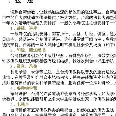
一、弘 法
说到台湾佛教，让我感触最深的是他们的弘法事业。台湾的
市中的广大信徒修学佛法提供了极大方便。台湾的法师大都热
一年内的活动都会预先安排好；一般的小寺院往往也安排了一
1．讲经、讲座
一般寺院的活动安排，都有拜忏、共修、讲经、讲座，这大
灵山寺、普贤讲堂分别做了演讲。这些讲堂处于闹市中，多数
徒的护持。台湾的一些大法师也时常租用社会公共场所（如中
2．印经、赠送经书
台湾佛教界创办的出版社很多，有佛光出版社、法鼓文化出
许多佛教组织及寺院都设有经书结缘。我这次到台中埔里参访
3．录音、录像
利用录音、录像带弘法，是台湾佛教得以普及的重要途径之
热情，在教界及社会群众中弘扬佛法，并将讲经和讲座的内容
法师都有自己的录音和录像带流通。想听任何一位法师讲经，
4．各种佛学营
每到暑假，台湾的许多道场都会举办各种佛学营，如大学生
佛教界，之所以能吸引那么多大学生学佛或出家，使佛教徒的
5．电视台
台湾目前有五家佛教界办的电视台，如佛光山的佛光卫视，
星电台的节目有：空中佛学院、佛经讲座、佛界资讯报导、人