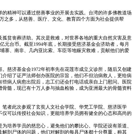
的精神可以通过慈善事业的开展去实践。台湾的许多佛教道场
61万之多，从慈善、医疗、文化、教育四个方面为社会提供帮
孤贫丧葬济助。其次是救难，对世界各地的重大自然灾害及意
7亿元台币。截至1994年底，长期接受慈济基金会济助者，每月
柬埔寨、南非、几内亚比索、车臣等地赈灾救难，贡献他们的爱
慈济基金会1972年初率先在花莲市成立义诊所，随后又创建
们介绍了证严法师创办医院的宗旨，他们不但治病救人，更给病
有些病人病愈出院后，志工们还会打电话或亲自上门慰问。医院
赠骨髓，现已有十万人参与抽血检验，成为亚洲最大的骨髓资料
笔者此次参观了玄奘人文社会学院、华梵工学院、慈济医学
不仅可以传授社会知识，更能培养学员拥有健全的心态和高尚的
为培养学员的慈悲心，避免他们的攀比心。学院还设有茶道、
及解剖尸体的问题，他们对解剖的每具尸体都十分尊重，称其