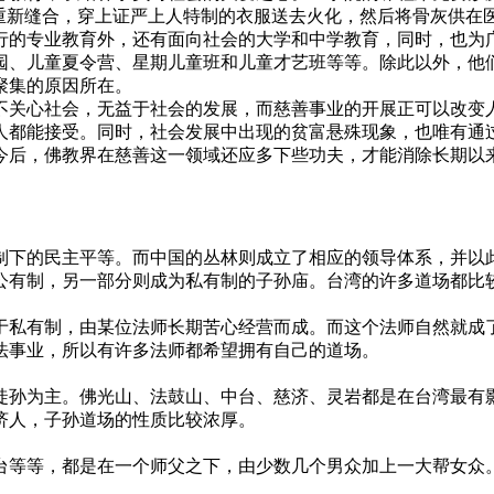
重新缝合，穿上证严上人特制的衣服送去火化，然后将骨灰供在
的专业教育外，还有面向社会的大学和中学教育，同时，也为广
园、儿童夏令营、星期儿童班和儿童才艺班等等。除此以外，他
聚集的原因所在。
关心社会，无益于社会的发展，而慈善事业的开展正可以改变人
人都能接受。同时，社会发展中出现的贫富悬殊现象，也唯有通
今后，佛教界在慈善这一领域还应多下些功夫，才能消除长期以
下的民主平等。而中国的丛林则成立了相应的领导体系，并以此
公有制，另一部分则成为私有制的子孙庙。台湾的许多道场都比
私有制，由某位法师长期苦心经营而成。而这个法师自然就成了
法事业，所以有许多法师都希望拥有自己的道场。
孙为主。佛光山、法鼓山、中台、慈济、灵岩都是在台湾最有影
济人，子孙道场的性质比较浓厚。
等等，都是在一个师父之下，由少数几个男众加上一大帮女众。