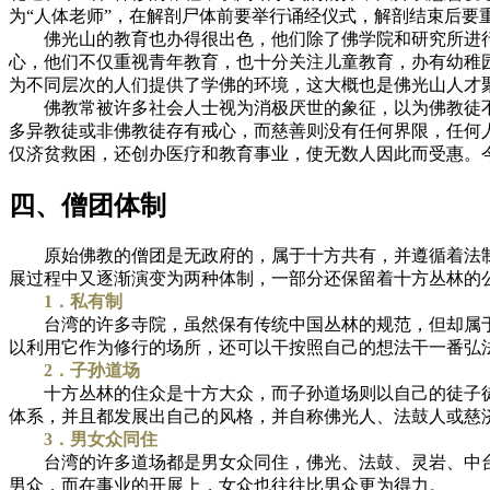
为“人体老师”，在解剖尸体前要举行诵经仪式，解剖结束后要
佛光山的教育也办得很出色，他们除了佛学院和研究所进行
心，他们不仅重视青年教育，也十分关注儿童教育，办有幼稚
为不同层次的人们提供了学佛的环境，这大概也是佛光山人才
佛教常被许多社会人士视为消极厌世的象征，以为佛教徒不
多异教徒或非佛教徒存有戒心，而慈善则没有任何界限，任何
仅济贫救困，还创办医疗和教育事业，使无数人因此而受惠。
四、僧团体制
原始佛教的僧团是无政府的，属于十方共有，并遵循着法制
展过程中又逐渐演变为两种体制，一部分还保留着十方丛林的
1．私有制
台湾的许多寺院，虽然保有传统中国丛林的规范，但却属于
以利用它作为修行的场所，还可以干按照自己的想法干一番弘
2．子孙道场
十方丛林的住众是十方大众，而子孙道场则以自己的徒子徒
体系，并且都发展出自己的风格，并自称佛光人、法鼓人或慈
3．男女众同住
台湾的许多道场都是男女众同住，佛光、法鼓、灵岩、中台
男众，而在事业的开展上，女众也往往比男众更为得力。