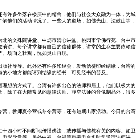
有许多坐落在楼层中的精舍，他们与社会大众融为一体，为城
了解他们的活动情况了。一些大的道场，如佛光山、法鼓山等，
北的文殊院讲堂、中坜市清心讲堂、桃园市学佛行苑、台中市
去演讲。每个讲堂都有自己的信徒群体，讲堂的生存主要依赖信
严、场面之壮观，恍如灵山再现。
版社等等。此外还有许多印经会，发动信徒印经结缘，台湾的
僻的小地方都能请到结缘的经书，可见经书的普及。
理想的方式了。台湾有许多出色的法师和居士，他们以极大的
及，除了在大陆常见的慧律法师、净空法师的音像制品外，很多
营，教师夏令营或冬令营等，还有短期出家活动。今日的台湾
十四小时不间断地传播佛法，或传播与佛教有关的内容。如卫
、电影欣赏等。另外中视、台视等重要电台也时常邀请法师讲