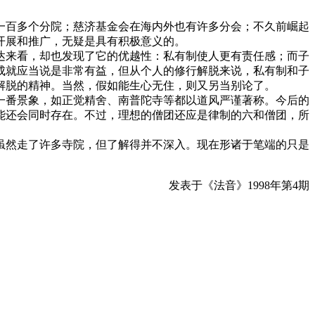
百多个分院；慈济基金会在海内外也有许多分会；不久前崛起
开展和推广，无疑是具有积极意义的。
来看，却也发现了它的优越性：私有制使人更有责任感；而子
成就应当说是非常有益，但从个人的修行解脱来说，私有制和子
解脱的精神。当然，假如能生心无住，则又另当别论了。
番景象，如正觉精舍、南普陀寺等都以道风严谨著称。今后的
能还会同时存在。不过，理想的僧团还应是律制的六和僧团，所
然走了许多寺院，但了解得并不深入。现在形诸于笔端的只是
发表于《法音》1998年第4期