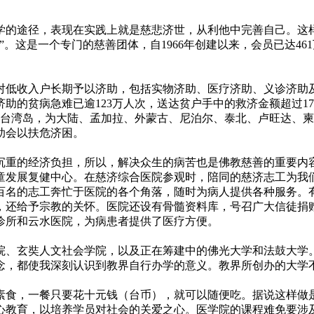
的途径，表现在实践上就是慈悲济世，从利他中完善自己。这样
。这是一个专门的慈善团体，自1966年创建以来，会员已达4
低收入户长期予以济助，包括实物济助、医疗济助、义诊济助及
济助的贫病急难已逾123万人次，送达贫户手中的救济金额超过1
走出台湾岛，为大陆、孟加拉、外蒙古、尼泊尔、泰北、卢旺达、
助会以扶危济困。
的经济负担，所以，解决众生的病苦也是佛教慈善的重要内容。
童发展复健中心。在慈济综合医院参观时，陪同的慈济志工为我
百名的志工奔忙于医院的各个角落，随时为病人提供各种服务。
，还给予宗教的关怀。医院还设有骨髓资料库，号召广大信徒捐
诊所和云水医院，为病患者提供了医疗方便。
、玄奘人文社会学院，以及正在筹建中的佛光大学和法鼓大学。
念，都使我深刻认识到教界自行办学的意义。教界所创办的大学
食，一餐只要花十元钱（台币），就可以随便吃。据说这样做是
心教育，以培养学员对社会的关爱之心。医学院的课程难免要涉