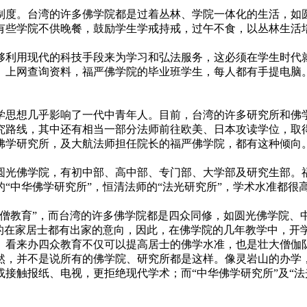
度。台湾的许多佛学院都是过着丛林、学院一体化的生活，如圆
有些学院不供晚餐，鼓励学生学戒持戒，过午不食，以丛林生活
利用现代的科技手段来为学习和弘法服务，这必须在学生时代就
、上网查询资料，福严佛学院的毕业班学生，每人都有手提电脑
思想几乎影响了一代中青年人。目前，台湾的许多研究所和佛学
究路线，其中还有相当一部分法师前往欧美、日本攻读学位，取
佛学研究所，及大航法师担任院长的福严佛学院，都有这种倾向
光佛学院，有初中部、高中部、专门部、大学部及研究生部。福
“中华佛学研究所”，恒清法师的“法光研究所”，学术水准都很
教育”，而台湾的许多佛学院都是四众同修，如圆光佛学院、
习的在家居士都有出家的意向，因此，在佛学院的几年教学中，开
。看来办四众教育不仅可以提高居士的佛学水准，也是壮大僧伽
，并不是说所有的佛学院、研究所都是这样。像灵岩山的办学，
接触报纸、电视，更拒绝现代学术；而“中华佛学研究所”及“法