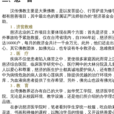
汉传佛教主要是大乘佛教，是以发菩提心、行菩萨道为修学
都有慈善项目，其中最出色的要属证严法师创办的“慈济基金会”
助。
1．济贫救难
慈济志业的工作项目主要体现在两个方面：首先是济贫，对
外事故给予紧急救援。仅在台湾省境内，自1966年起，慈济所
达16000户，每月的救济金共计一千余万元。此外，他们还
心。其它佛教团体，如佛光山，也专设有冬令救济会、急难救
2．医 疗
疾病不仅使患者陷入痛苦之中，更使很多家庭因此而背上沉重
慈济综合医院、临床医学研究中心、医疗网中的大林分院及儿
人以爱心和尊重，慈济的医生护士都真诚地爱护病人，还有数
中为病情危急的病人设有心莲病房，除提供优越的治疗环境外
库，为血液病患者提供了生存希望。另外，佛光山也设有佛光
3．教 育
台湾佛教界还办有自己的大学，如华梵工学院、慈济医学院
院。无论是从校园环境、教学设施，还是他们所介绍的办学理
品德。
在参访慈济医学院时，笔者看到学生穿统一校服，吃自助素
花道、书画和禅修的课程，以陶冶学员的情操，又开设慈善爱