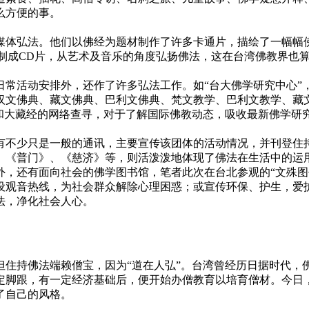
么方便的事。
体弘法。他们以佛经为题材制作了许多卡通片，描绘了一幅幅佛
制成CD片，从艺术及音乐的角度弘扬佛法，这在台湾佛教界也
活动安排外，还作了许多弘法工作。如“台大佛学研究中心”
汉文佛典、藏文佛典、巴利文佛典、梵文教学、巴利文教学、藏
版和大藏经的网络查寻，对于了解国际佛教动态，吸收最新佛学研
不少只是一般的通讯，主要宣传该团体的活动情况，并刊登住持
、《普门》、《慈济》等，则活泼泼地体现了佛法在生活中的运
还有面向社会的佛学图书馆，笔者此次在台北参观的“文殊图书
设观音热线，为社会群众解除心理困惑；或宣传环保、护生，爱
法，净化社会人心。
持佛法端赖僧宝，因为“道在人弘”。台湾曾经历日据时代，
定脚跟，有一定经济基础后，便开始办僧教育以培育僧材。今日
了自己的风格。