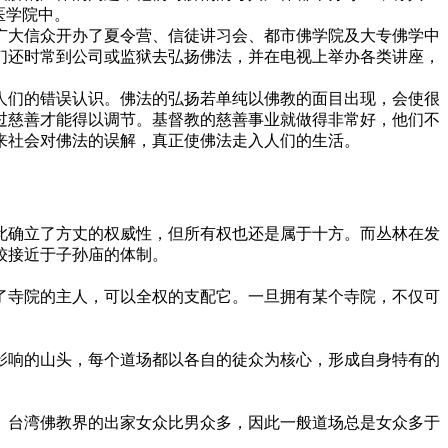
医学院中。
大信众开办了夏令营、信徒讲习会、都市佛学院及大专佛学中
们还时常到公司或监狱去弘扬佛法，并在电视上举办各类讲座，
们的错误认识。佛法的弘扬若单纯以佛教的面目出现，会使很
过慈善才能得以调节。基督教的慈善事业就做得非常好，他们不
来社会对佛法的误解，真正使佛法走入人们的生活。
确立了方丈的权威性，但所有权也还是属于十方。而丛林在发
较接近于子孙庙的体制。
寺院的主人，可以全权的支配它。一旦拥有某个寺院，不仅可
响的山头，每个道场都以各自的徒众为核心，形成自身特有的
台湾佛教界的出家女众比男众多，因此一般道场总是女众多于