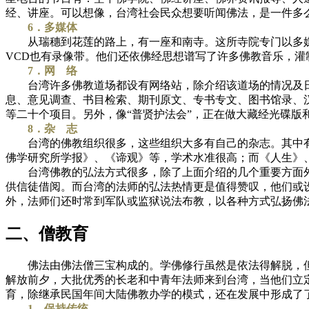
经、讲座。可以想像，台湾社会民众想要听闻佛法，是一件多
6．多媒体
从瑞穗到花莲的路上，有一座和南寺。这所寺院专门以多媒
VCD也有录像带。他们还依佛经思想谱写了许多佛教音乐，灌
7．网 络
台湾许多佛教道场都设有网络站，除介绍该道场的情况及日常
息、意见调查、书目检索、期刊原文、专书专文、图书馆录、
等二十个项目。另外，像“普贤护法会”，正在做大藏经光碟
8．杂 志
台湾的佛教组织很多，这些组织大多有自己的杂志。其中有
佛学研究所学报》、《谛观》等，学术水准很高；而《人生》
台湾佛教的弘法方式很多，除了上面介绍的几个重要方面外，
供信徒借阅。而台湾的法师的弘法热情更是值得赞叹，他们或
外，法师们还时常到军队或监狱说法布教，以各种方式弘扬佛
二、僧教育
佛法由佛法僧三宝构成的。学佛修行虽然是依法得解脱，但住
解放前夕，大批优秀的长老和中青年法师来到台湾，当他们立
育，除继承民国年间大陆佛教办学的模式，还在发展中形成了
1．保持传统