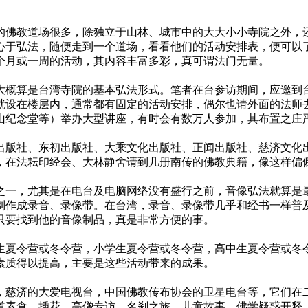
佛教道场很多，除独立于山林、城市中的大大小小寺院之外，还
心于弘法，随便走到一个道场，看看他们的活动安排表，便可以
个月或一周的活动，其内容丰富多彩，真可谓法门无量。
概算是台湾寺院的基本弘法形式。笔者在台参访期间，应邀到台
就设在楼层内，通常都有固定的活动安排，偶尔也请外面的法师
山纪念堂等）举办大型讲座，有时会有数万人参加，其布置之庄
版社、东初出版社、大乘文化出版社、正闻出版社、慈济文化出
，在法耘印经会、大林静舍请到几册南传的佛教典籍，像这样偏
一，尤其是在电台及电脑网络没有盛行之前，音像弘法就算是最
制作成录音、录像带。在台湾，录音、录像带几乎和经书一样普
只要找到他的音像制品，真是非常方便的事。
夏令营或冬令营，小学生夏令营或冬令营，高中生夏令营或冬令
素质得以提高，主要是这些活动带来的成果。
慈济的大爱电视台，中国佛教传布协会的卫星电台等，它们在二
道素食、插花、高僧专访、名刹之旅、儿童故事、佛学疑惑开释