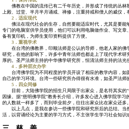
佛教在中国的流传已有二千年历史，并形成了传统的丛林制
上殿、过堂、半月半月诵戒、禅修，注重持戒和僧人的威仪，
2．适应现代
佛法在现代社会的生存，自然要能适应时代，尤其是要能够
专门的电脑室供学员使用，他们可以利用电脑做作业、写文章
备有复印机，为师生复印资料提供了方便。
3．重视学术
在台湾的佛教界，印顺法师是公认的导师，他老人家的佛学
研究，在他的影响下，许多中青年法师也都走上了现代学术研
厚的。圣严法师主持的中华佛学研究所，恒清法师主持的法光
4．多种层次办学
台湾佛学院为不同程度的学员开设了相应的教学内容，如圆
自己的学习环境。台湾一些研究所办得很有水准，如圣严法师的
5．四众同修
目前，大陆佛学院的招生只局限于出家众，是名符其实的“僧
因缘。据“慈明佛学院”教务长介绍，许多发心进入佛学院学
的人数就一样多了，而到毕业前夕，往往出家众比在家众还多
以上几点，是我在参访一些佛学院和研究所后的总结。当然
活，以背诵经论为主要的学习方式，不主张学生学习社会知识或
三、慈 善