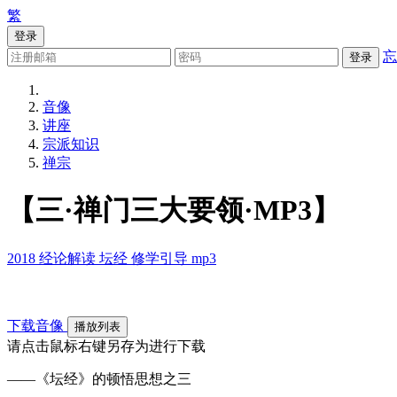
繁
登录
忘
登录
音像
讲座
宗派知识
禅宗
【三·禅门三大要领·MP3】
2018
经论解读
坛经
修学引导
mp3
下载音像
播放列表
请点击鼠标右键另存为进行下载
——《坛经》的顿悟思想之三