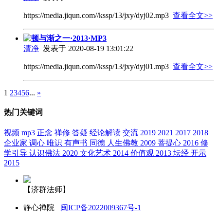
https://media.jiqun.com//kssp/13/jxy/dyj02.mp3
查看全文>>
顿与渐之一·2013·MP3
清净
发表于 2020-08-19 13:01:22
https://media.jiqun.com//kssp/13/jxy/dyj01.mp3
查看全文>>
1
2
3
4
5
6
...
»
热门关键词
视频
mp3
正念
禅修
答疑
经论解读
交流
2019
2021
2017
2018
企业家
调心
唯识
有声书
同德
人生佛教
2009
菩提心
2016
修
学引导
认识佛法
2020
文化艺术
2014
价值观
2013
坛经
开示
2015
【济群法师】
静心禅院
闽ICP备2022009367号-1