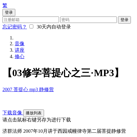
繁
登录
登录
忘记密码？
30天内自动登录
音像
讲座
修心
【03修学菩提心之三·MP3】
2007
菩提心
mp3
静修营
下载音像
播放列表
请点击鼠标右键另存为进行下载
济群法师 2007年10月讲于西园戒幢律寺第二届菩提静修营