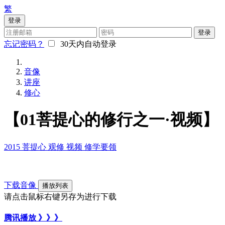
繁
登录
登录
忘记密码？
30天内自动登录
音像
讲座
修心
【01菩提心的修行之一·视频】
2015
菩提心
观修
视频
修学要领
下载音像
播放列表
请点击鼠标右键另存为进行下载
腾讯播放 》》》