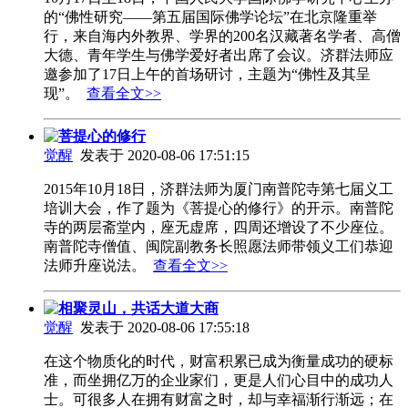
的“佛性研究——第五届国际佛学论坛”在北京隆重举
行，来自海内外教界、学界的200名汉藏著名学者、高僧
大德、青年学生与佛学爱好者出席了会议。济群法师应
邀参加了17日上午的首场研讨，主题为“佛性及其呈
现”。
查看全文>>
菩提心的修行
觉醒
发表于 2020-08-06 17:51:15
2015年10月18日，济群法师为厦门南普陀寺第七届义工
培训大会，作了题为《菩提心的修行》的开示。南普陀
寺的两层斋堂内，座无虚席，四周还增设了不少座位。
南普陀寺僧值、闽院副教务长照愿法师带领义工们恭迎
法师升座说法。
查看全文>>
相聚灵山，共话大道大商
觉醒
发表于 2020-08-06 17:55:18
在这个物质化的时代，财富积累已成为衡量成功的硬标
准，而坐拥亿万的企业家们，更是人们心目中的成功人
士。可很多人在拥有财富之时，却与幸福渐行渐远；在