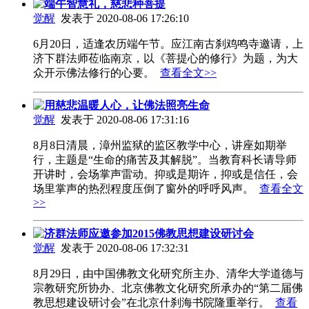
端午智慧礼，慈悲种菩提
觉醒
发表于 2020-08-06 17:26:10
6月20日，适逢农历端午节。应江南古刹鸡鸣寺邀请，上
济下群法师莅临南京，以《菩提心的修行》为题，为大
众开示佛法修行的心要。
查看全文>>
用慈悲温暖人心，让佛法照亮生命
觉醒
发表于 2020-08-06 17:31:16
8月8日清晨，漳州监狱的监区教学中心，讲座如期举
行，主题是“生命的痛苦及其解脱”。当教育科长请导师
开讲时，会场掌声雷动。抑或是期许，抑或是信任，会
场里掌声的热烈程度压倒了窗外的呼呼风声。
查看全文
>>
济群法师应邀参加2015佛教思想建设研讨会
觉醒
发表于 2020-08-06 17:32:31
8月29日，由中国佛教文化研究所主办、清华大学道德与
宗教研究所协办、北京佛教文化研究所承办的“第二届佛
教思想建设研讨会”在北京什刹海书院隆重举行。
查看