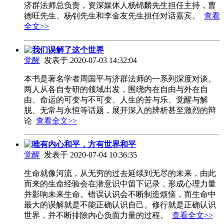
济群法师总负责，资深媒体人杨锦麟先生担任主持，曹
德旺先生、杨钊先生和李金友先生担任对话嘉宾。
查看
全文>>
我们误解了这个世界
觉醒
发表于 2020-07-03 14:32:04
本书是著名学者周国平与济群法师的一系列深度对谈。
两人从各自专研的领域出发，围绕内在自由与外在自
由、命运的可变与不可变、人生的苦与乐、觉醒与解
脱、无常与永恒等话题，展开深入的辨析甚至激烈的辩
论
查看全文>>
唯有内心和平，方有世界和平
觉醒
发表于 2020-07-04 10:36:35
生命就像河流，从无穷的过去延续到无尽的未来，由此
而来的生命经验会在潜意识中留下记录，形成心理力量
并影响未来生命。错误认识会不断制造烦恼，而生命中
最大的误解就是不能正确认识自己。修行就是正确认识
世界，并不断排除内心负面力量的过程。
查看全文>>