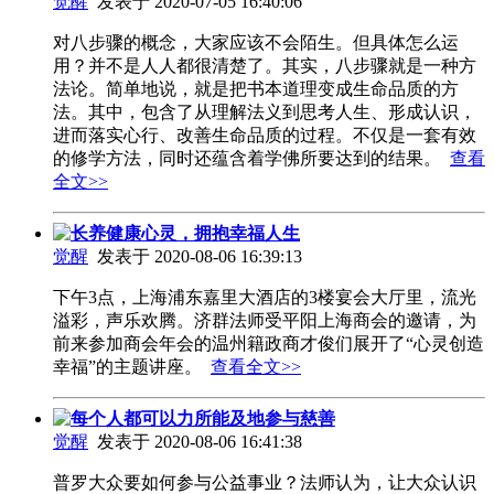
觉醒
发表于 2020-07-05 16:40:06
对八步骤的概念，大家应该不会陌生。但具体怎么运
用？并不是人人都很清楚了。其实，八步骤就是一种方
法论。简单地说，就是把书本道理变成生命品质的方
法。其中，包含了从理解法义到思考人生、形成认识，
进而落实心行、改善生命品质的过程。不仅是一套有效
的修学方法，同时还蕴含着学佛所要达到的结果。
查看
全文>>
长养健康心灵，拥抱幸福人生
觉醒
发表于 2020-08-06 16:39:13
下午3点，上海浦东嘉里大酒店的3楼宴会大厅里，流光
溢彩，声乐欢腾。济群法师受平阳上海商会的邀请，为
前来参加商会年会的温州籍政商才俊们展开了“心灵创造
幸福”的主题讲座。
查看全文>>
每个人都可以力所能及地参与慈善
觉醒
发表于 2020-08-06 16:41:38
普罗大众要如何参与公益事业？法师认为，让大众认识