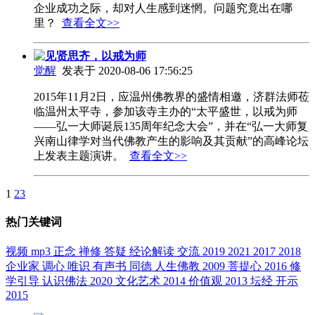
企业成功之际，却对人生感到迷惘。问题究竟出在哪
里？
查看全文>>
见贤思齐，以戒为师
觉醒
发表于 2020-08-06 17:56:25
2015年11月2日，应温州佛教界的盛情相邀，济群法师莅
临温州太平寺，参加该寺主办的“太平盛世，以戒为师
——弘一大师诞辰135周年纪念大会”，并在“弘一大师复
兴南山律学对当代佛教产生的影响及其贡献”的高峰论坛
上发表主题演讲。
查看全文>>
1
2
3
热门关键词
视频
mp3
正念
禅修
答疑
经论解读
交流
2019
2021
2017
2018
企业家
调心
唯识
有声书
同德
人生佛教
2009
菩提心
2016
修
学引导
认识佛法
2020
文化艺术
2014
价值观
2013
坛经
开示
2015