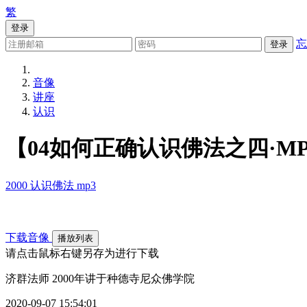
繁
登录
忘
登录
音像
讲座
认识
【04如何正确认识佛法之四·MP
2000
认识佛法
mp3
下载音像
播放列表
请点击鼠标右键另存为进行下载
济群法师 2000年讲于种德寺尼众佛学院
2020-09-07 15:54:01