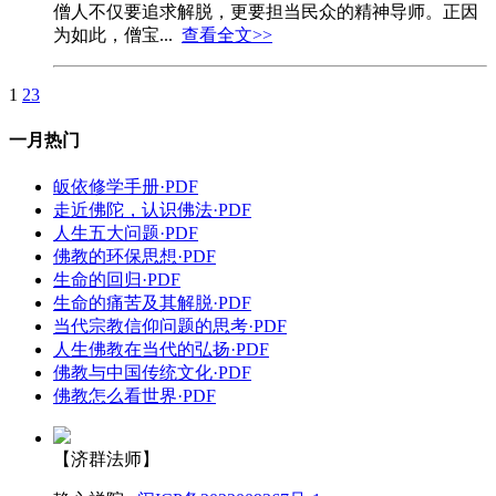
僧人不仅要追求解脱，更要担当民众的精神导师。正因
为如此，僧宝...
查看全文>>
1
2
3
一月热门
皈依修学手册·PDF
走近佛陀，认识佛法·PDF
人生五大问题·PDF
佛教的环保思想·PDF
生命的回归·PDF
生命的痛苦及其解脱·PDF
当代宗教信仰问题的思考·PDF
人生佛教在当代的弘扬·PDF
佛教与中国传统文化·PDF
佛教怎么看世界·PDF
【济群法师】