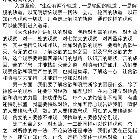
“入道圣谛。”生命有两个轨道，一是轮回的轨道，一是解
脱的轨道。以无明烦恼观察一切法，会走上轮回的轨道；以正
知正念观察一切法，则会走上解脱的轨道。通过这样的观察，
可以使我们进入道谛。
《大念住经》讲到法的对象，包括对五盖的观察，对五蕴
的观察，对十二处的观察，对七觉支的观察，对四圣谛的观
察，其中包括染法和净法。比如对贪欲的观察，要看到贪欲生
灭、有无的过程，了解贪欲的生起之因，以及平息贪欲的方
法。这个观察要遵循四谛法门的思路，认识苦的症状、苦的成
因、苦的平息，才能找到灭苦之道。对嗔恚也是如此。我们要
观察贪欲和嗔恚产生的因，也就是集谛。了解这一点，让贪欲
和嗔恚失去支持，才能进一步加以对治。
另一方面，我们要了解贪欲和嗔恚断除的因是什么。除了
禅修中的观察，还要学习经教，如理思维，在内心建立对治贪
欲和嗔恚的力量，把功课做足。每个人的烦恼各不相同，有些
还特别强盛，就需要特殊对治。比如五停心观告诉我们，嗔恨
的人要修慈悲观，散乱的人要修数息观，愚痴的人要修缘起
观，贪婪的人要修不净观，我执重的人要修界分别观。
除了五盖之外，对五蕴、十二处同样可以这样观察。总
之，对所修的每一法，不论染法还是净法，我们都要在正见指
导下，建立正知正念。正念，是把心安住于观察对象；正知，