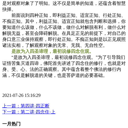
是对观察对象了了明知。这不仅是简单的知道，还蕴含着智慧
抉择。
前面说到四种正知，即利益正知、适宜正知、行处正知、
不痴正知。其中，利益正知、适宜正知就包含判断和选择，你
要知道什么该做，什么不该做，做什么对解脱有利，做什么对
解脱无益，甚至会障碍解脱。在具足正见的前提下，对自己的
身口意三业保持观察，即行处正知。不痴正知则是以正见观照
诸法实相，了解观察对象的无常、无我、无自性空。
是故为入四圣谛理，最初说修四念住观。
“是故为入四圣谛理，最初说修四念住观。”为了引导我们
证悟苦集灭道四谛，佛陀首先讲述了四念住的修行，也就是对
身、受、心、法的正确观察。其中蕴含着整个佛法的修行内
涵，不仅是解脱道的关键，也是菩萨道的必要基础。
2021-07-26 15:16:29
上一篇：第四讲·四正断
下一篇：第二讲·四念住·上
一月热门