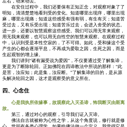
左右，动来动去。
在安住过程中，我们还要保有正知正念，对观察对象了了
明知，清清楚楚地看到受的变化。知道哪里出现痒，哪里出现
麻，哪里出现痛；知道这些感受有强有弱，有生有灭；知道苦
受过去，又有乐受出现；知道苦乐过去，会进入舍受的状态。
进一步，还要以智慧观察这些感受。我们可以用无常来观察，
用无我来观察，也可以用无自性空的智慧来观察。在观察过程
中，认识到受是本性空寂的，了不可得。如此，受和缘这个受
产生的心都会逐渐平息，不再成为爱取之因，生死之因，而是
生起观智的增上缘。
我们讲到“诸有漏受说为爱因”，不仅要通过受了解集谛，
更是为了断除轮回。正如佛陀在四谛教法中所说的那样：“此
是苦，汝应知；此是集，汝应断。”了解集谛的目的，是从源
头解决轮回之因，这才是观察受的意义所在。
四、心念住
心是我执所依缘事，故观察此入灭圣谛，怖我断灭由斯离
故。
第三，通过对心的观察，引导我们证入灭谛。
佛法自古就被称为心性之学，从这个角度说，修行就是修
心。世间有各类心理学，如果给佛法做一个定义，我觉得它是