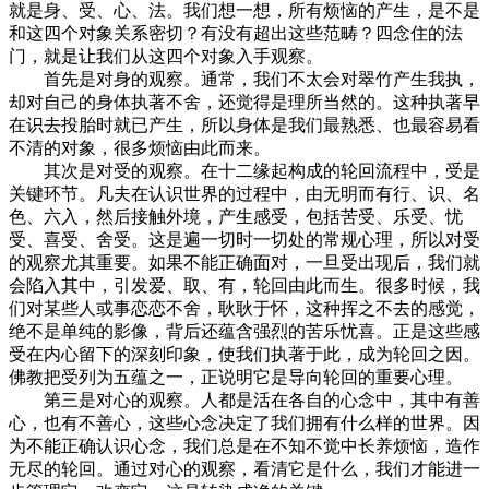
就是身、受、心、法。我们想一想，所有烦恼的产生，是不是
和这四个对象关系密切？有没有超出这些范畴？四念住的法
门，就是让我们从这四个对象入手观察。
首先是对身的观察。通常，我们不太会对翠竹产生我执，
却对自己的身体执著不舍，还觉得是理所当然的。这种执著早
在识去投胎时就已产生，所以身体是我们最熟悉、也最容易看
不清的对象，很多烦恼由此而来。
其次是对受的观察。在十二缘起构成的轮回流程中，受是
关键环节。凡夫在认识世界的过程中，由无明而有行、识、名
色、六入，然后接触外境，产生感受，包括苦受、乐受、忧
受、喜受、舍受。这是遍一切时一切处的常规心理，所以对受
的观察尤其重要。如果不能正确面对，一旦受出现后，我们就
会陷入其中，引发爱、取、有，轮回由此而生。很多时候，我
们对某些人或事恋恋不舍，耿耿于怀，这种挥之不去的感觉，
绝不是单纯的影像，背后还蕴含强烈的苦乐忧喜。正是这些感
受在内心留下的深刻印象，使我们执著于此，成为轮回之因。
佛教把受列为五蕴之一，正说明它是导向轮回的重要心理。
第三是对心的观察。人都是活在各自的心念中，其中有善
心，也有不善心，这些心念决定了我们拥有什么样的世界。因
为不能正确认识心念，我们总是在不知不觉中长养烦恼，造作
无尽的轮回。通过对心的观察，看清它是什么，我们才能进一