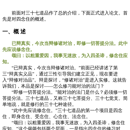
前面对三十七道品作了总的介绍，下面正式进入论文。首
先是对四念住的概述。
一、概 述
已辩真实，今次当辩修诸对治，即修一切菩提分法。此中
先应说修念住。
颂曰：以粗重爱因，我事无迷故，为入四圣谛，修念住应
知。
“已辩真实，今次当辩修诸对治。”前面已经讲述了第
三“辩真实义品”，通过三性引导我们建立正见，现在要进
入“辩修对治品”。辩是探讨，“修诸对治”是进入实修。这就告
诉我们，本品是探讨——怎么修习能对治的法门？
“即修一切菩提分法。”能对治的法门是什么？必须修一切
菩提分法。三十七道品，又称三十七菩提分、三十七觉支。简
单地说，就是修行的三十七种途径。
“此中先应说修念住。”三十七道品的第一个项目是四念
住，即身念住、受念住、心念住、法念住。
“颂曰：以粗重爱因，我事无迷故，为入四圣谛，修念住
应知。”这个偈颂包括两个层面，一是指出四念住的修习对