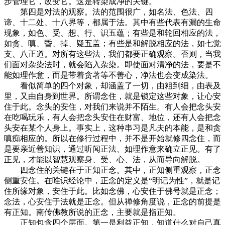
步管理它，改变它。这是转染成净的关键。
第四是对法的观察。法的范围很广，如名法、色法、四
谛、十二处、十八界等，都属于法。其中有些代表有漏的生命
现象，如色、受、想、行、识五蕴；有些是和轮回相应的法，
如贪、嗔、昏、掉、疑五盖；有些是和解脱相应的法，如七觉
支、八正道。对所有这些法，我们都要正确观察。否则，当我
们面对杂染法时，就会陷入杂染。即使面对清净的法，要是不
能如理作意，而是带着贪著等不善心，净法也会变成染法。
看似简单的四个对象，却涵盖了一切，由粗到细，由表及
里，又由自身到世界。所谓念住，就是锁定这些对象，让心安
住于此。念头的安住，对我们来说并不陌生。有人会把念头安
在吃喝玩乐，有人会把念头安住在财富、地位，还有人会把念
头安在某个人身上。事实上，这种串习是凡夫的本能，是和贪
嗔痴相应的。所以在修行过程中，并不是开始就修四念住，而
是要亲近善知识，通过听闻正法、如理作意来确立正见。有了
正见，才能以智慧观察身、受、心、法，从而导向解脱。
四念住的关键在于正知正念。其中，正知侧重观察，正念
侧重安住。在唯识经论中，正念的定义是“明记为性”，就是记
住所缘对象，安住于此。比如念佛，心安住于佛号就是正念；
念法，心安住于法就是正念。但从禅修角度说，正念的前提是
有正知。南传佛教所说的正念，主要就是指正知。
正知包含四个层面。第一是利益正知，知道什么对自己真