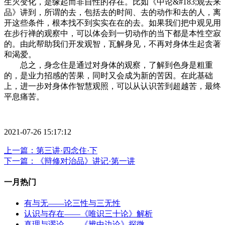
生灭变化，是缘起而非自性的存在。比如《中论&#183;观去来
品》讲到，所谓的去，包括去的时间、去的动作和去的人，离
开这些条件，根本找不到实实在在的去。如果我们把中观见用
在步行禅的观察中，可以体会到一切动作的当下都是本性空寂
的。由此帮助我们开发观智，瓦解身见，不再对身体生起贪著
和渴爱。
总之，身念住是通过对身体的观察，了解到色身是粗重
的，是业力招感的苦果，同时又会成为新的苦因。在此基础
上，进一步对身体作智慧观照，可以从认识苦到超越苦，最终
平息痛苦。
2021-07-26 15:17:12
上一篇：第三讲·四念住·下
下一篇：《辩修对治品》讲记·第一讲
一月热门
有与无——论三性与三无性
认识与存在——《唯识三十论》解析
真理与谬论——《辨中边论》探微