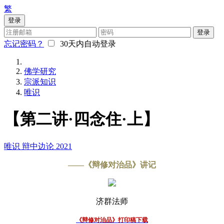
繁
登录
登录
忘记密码？
30天内自动登录
佛学研究
宗派知识
唯识
【第二讲·四念住·上】
唯识
辩中边论
2021
——《辩修对治品》讲记
济群法师
《辩修对治品》打印稿下载