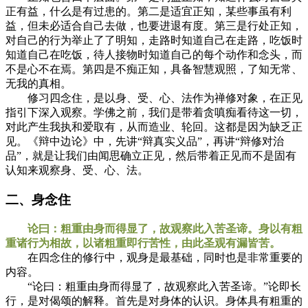
正有益，什么是有过患的。第二是适宜正知，某些事虽有利
益，但未必适合自己去做，也要进退有度。第三是行处正知，
对自己的行为举止了了明知，走路时知道自己在走路，吃饭时
知道自己在吃饭，待人接物时知道自己的每个动作和念头，而
不是心不在焉。第四是不痴正知，具备智慧观照，了知无常、
无我的真相。
修习四念住，是以身、受、心、法作为禅修对象，在正见
指引下深入观察。学佛之前，我们是带着贪嗔痴看待这一切，
对此产生我执和爱取有，从而造业、轮回。这都是因为缺乏正
见。《辩中边论》中，先讲“辩真实义品”，再讲“辩修对治
品”，就是让我们由闻思确立正见，然后带着正见而不是固有
认知来观察身、受、心、法。
二、身念住
论曰：粗重由身而得显了，故观察此入苦圣谛。身以有粗
重诸行为相故，以诸粗重即行苦性，由此圣观有漏皆苦。
在四念住的修行中，观身是最基础，同时也是非常重要的
内容。
“论曰：粗重由身而得显了，故观察此入苦圣谛。”论即长
行，是对偈颂的解释。首先是对身体的认识。身体具有粗重的