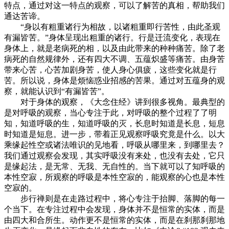
特点，通过对这一特点的观察，可以了解苦的真相，帮助我们
通达苦谛。
“身以有粗重诸行为相故，以诸粗重即行苦性，由此圣观
有漏皆苦。”身体呈现出粗重的诸行。行是迁流变化，表现在
身体上，就是老病死的相，以及由此带来的种种痛苦。除了老
病死的自然规律外，还有四大不调、五蕴炽盛等痛苦。由身苦
带来心苦，心苦加剧身苦，使人身心俱疲，这些变化就是行
苦。所以说，身体是烦恼惑业招感的苦果。通过对五蕴身的观
察，就能认识到“有漏皆苦”。
对于身体的观察，《大念住经》讲到很多视角。最典型的
是对呼吸的观察，当心专注于此，对呼吸的整个过程了了明
知，知道呼吸的生，知道呼吸的灭，长息时知道是长息，短息
时知道是短息。进一步，带着正见观察呼吸究竟是什么。以大
乘缘起性空或诸法唯识的见地看，呼吸从哪里来，到哪里去？
我们通过观察会发现，其实呼吸没有来处，也没有去处，它只
是缘起法，是无常、无我、无自性的。当下就可以了知呼吸的
本性空寂，所观察的呼吸是本性空寂的，能观察的心也是本性
空寂的。
步行禅则是在走路过程中，将心专注于抬脚、落脚的每一
个当下。在专注过程中会发现，身体并不是恒常的实体，而是
由四大和合所生。动作更不是恒常的实体，而是在刹那刹那地