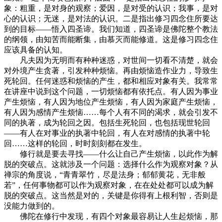
象：粗重，是对身的观察；爱因，是对受的认识；我事，是对
心的认识；无迷，是对法的认识。二是指出修习四念住所要达
到的目标——悟入四圣谛。我们知道，四圣谛是佛陀整个教法
的纲领，由知苦而能断集，由慕灭而能修道。这是修习四念住
应该具备的认知。
凡夫因为无明而有种种迷惑，对世间一切看不清楚，就会
对外境产生贪著，引发种种烦恼。再由烦恼造作业力，导致生
死轮回。任何迷惑和烦恼的产生，都和相应对象有关。我常常
在讲座中说到这个问题，一切烦恼都有依托点。有人因为事业
产生烦恼，有人因为地位产生烦恼，有人因为家庭产生烦恼，
有人因为感情产生烦恼……每个人有不同的渴求，就会引发不
同的执著，成为轮回之因。包括生死轮回，也包括现世轮回
——有人在对事业的执著中轮回，有人在对感情的执著中轮
回……这样的轮回，时时刻刻都在发生。
修行就是要去寻找——什么让自己产生烦恼，以此作为解
脱的突破点。这就涉及一个问题：选择什么作为观察对象？从
禅宗的角度说，“青青翠竹，尽是法身；郁郁黄花，无非般
若”，任何事物都可以作为观察对象，在在处处都可以成为解
脱的突破点。这当然是对的，关键是你得有上根利智，否则是
没能力做到的。
佛陀在修行中发现，有四个对象最容易让人生起烦恼，那