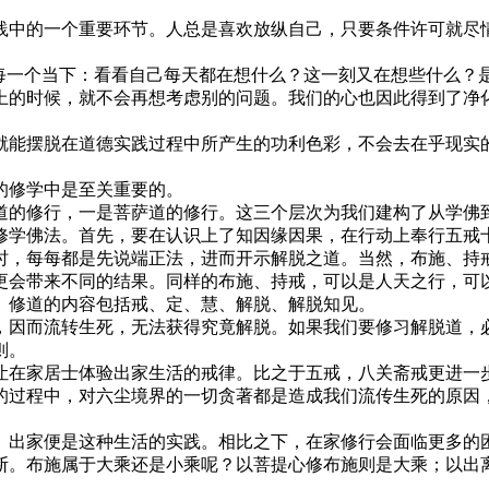
中的一个重要环节。人总是喜欢放纵自己，只要条件许可就尽情
一个当下：看看自己每天都在想什么？这一刻又在想些什么？
的时候，就不会再想考虑别的问题。我们的心也因此得到了净
能摆脱在道德实践过程中所产生的功利色彩，不会去在乎现实
修学中是至关重要的。
的修行，一是菩萨道的修行。这三个层次为我们建构了从学佛
学佛法。首先，要在认识上了知因缘因果，在行动上奉行五戒
，每每都是先说端正法，进而开示解脱之道。当然，布施、持戒
更会带来不同的结果。同样的布施、持戒，可以是人天之行，可
修道的内容包括戒、定、慧、解脱、解脱知见。
因而流转生死，无法获得究竟解脱。如果我们要修习解脱道，必
则。
在家居士体验出家生活的戒律。比之于五戒，八关斋戒更进一步
过程中，对六尘境界的一切贪著都是造成我们流传生死的原因，
出家便是这种生活的实践。相比之下，在家修行会面临更多的
。布施属于大乘还是小乘呢？以菩提心修布施则是大乘；以出离