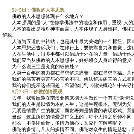
5月5日：佛教的人本思想
佛教的人本思想体现在什么地方？
人本强调的是“人”在修学佛法中的地位和作用，重视“人的
人本的提出是相对神本而言，人本体现了人身难得。佛陀由
解脱。
人道为五道的中转站，也是其中最为关键的一个枢纽。因此
人本思想还告诉我们，在修行上，要依靠自力和自觉，这也
人在生活中，很多事都可以借助于外在的力量，借助于他人
我们应当从佛教的人本思想中，好好领会人身难得的意义
为什么说三宝是究竟的皈依处？
人类千百年的努力都在寻求解决痛苦，都在寻求幸福。为什
我们的痛苦有身苦与心苦的不同。佛法解决痛苦的方式和
我给你们提示这些问题，希望你们到《佛法概论》中去寻
5月23日：佛教的情爱观
去年，我曾应邀在南澳亚德来德大学做过一个有关“谈情说
我们的人生是以情为本的人生，这是生死根本。无明为父，
无明是情爱产生的根源，而贪著则是情爱的表现形式。我们
当然，这里所说的情爱是广义上的，每个人情之所钟不同，
那么，不俗即仙骨，多情乃佛心，又应作何解释呢？
佛陀的多情与凡人的多情不同。佛陀对众生的情是慈悲，是