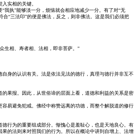
契入实相的关键。
我执”能够淡一分，烦恼就会相应地减少一分。有了对“无
符合“三法印”的便是佛法，反之，则非佛法。这是我们必须把
众生相、寿者相、法相，即非菩萨。”
自身的认识有关。法是依法见法的德行，真理与德行并非互不
的果报。因此，从世俗谛的层面上看，道德和利益的关系是密
容易避免犯戒。佛经中称赞远离的功德，而整个解脱道的修行
德行为的重要组成部分。惭愧心是羞耻心，也是天地良心。有
因果的法则来对照我们的行为。所以在概论中讲到自增上、法增