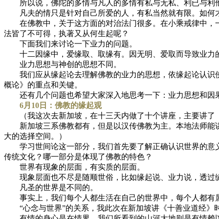
所以说，佛陀的多情与凡人的多情有私与无私、利已与利他
凡夫的情只是针对自己所爱的人，有私当然就有限。如何才
在佛教中，关于这方面的对治法门很多。在小乘戒律中，一
法皆了不可得，执著又从何生起呢？
下面我们来讨论一下业力的问题。
十二因缘中，爱缘取、取缘有。因无明、爱取而导致业力的
业力思想与神创的思想不同。
我们应从缘起论去理解佛教的业力的思想，依缘起论认识佛
概论》的重点和关键。
还有几个问题也希望大家深入地思考一下：业力思想和因果论
6月10日：佛教的缘起观
（我这次去新加坡，在十三天内做了十个讲座，主要讲了《
新加坡三系佛教都有，但是以汉传佛教为主。本地法师能讲
大的选择空间。）
学习世间论这一部分，我们首先要了解正确认识世界的意义
传统文化？哪一部分是体现了佛教的特色？
世界有现象的层面，有实质的层面。
现象层面也不尽是随顺世俗，比如缘起说、业力说，透过缘
凡圣的世界是不同的。
事实上，我们每个人都生活在自己的世界中，每个人都有属
“心念与世界”的关系，我此次在新加坡讲《十善业道经》
有情的身心是在情界，我们所看到的山河大地则是有情赖