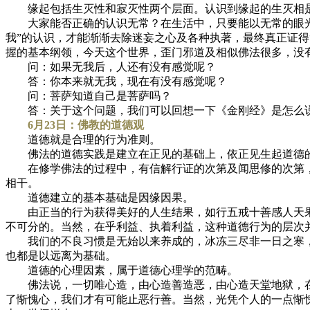
缘起包括生灭性和寂灭性两个层面。认识到缘起的生灭相是
大家能否正确的认识无常？在生活中，只要能以无常的眼光去
我”的认识，才能渐渐去除迷妄之心及各种执著，最终真正证得
握的基本纲领，今天这个世界，歪门邪道及相似佛法很多，没
问：如果无我后，人还有没有感觉呢？
答：你本来就无我，现在有没有感觉呢？
问：菩萨知道自己是菩萨吗？
答：关于这个问题，我们可以回想一下《金刚经》是怎么说的
6月23日：佛教的道德观
道德就是合理的行为准则。
佛法的道德实践是建立在正见的基础上，依正见生起道德的
在修学佛法的过程中，有信解行证的次第及闻思修的次第，
相干。
道德建立的基本基础是因缘因果。
由正当的行为获得美好的人生结果，如行五戒十善感人天果
不可分的。当然，在乎利益、执着利益，这种道德行为的层次
我们的不良习惯是无始以来养成的，冰冻三尽非一日之寒，
也都是以远离为基础。
道德的心理因素，属于道德心理学的范畴。
佛法说，一切唯心造，由心造善造恶，由心造天堂地狱，在
了惭愧心，我们才有可能止恶行善。当然，光凭个人的一点惭