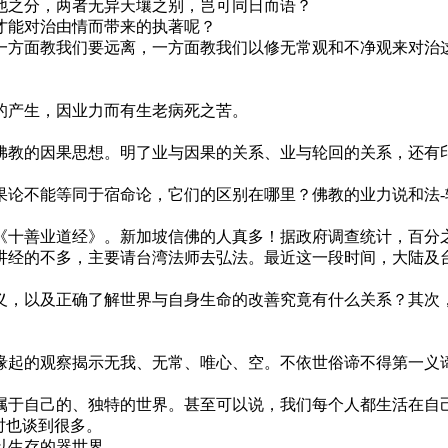
之分，两者无异天壤之别，岂可同日而语？
能对治由情而带来的执著呢？
方面教我们要远离，一方面教我们以修无常观和不净观来对治这
产生，因业力而有生老病死之苦。
教的因果思想。明了业与因果的关系、业与轮回的关系，还有印
不能等同于宿命论，它们的区别在哪里？佛教的业力说和法-
十善业道经》。新加坡信佛的人真多！据政府调查统计，百分之
经的不多，主要请台湾法师去弘法。最近这一段时间，大陆及台
，以及正确了解世界与自身生命的改善究竟有什么关系？其次，
起的观察揭示无我、无常、唯心、空。不依世俗谛不得第一义谛
于自己的、独特的世界。甚至可以说，我们每个人都生活在自己
时也谈到很多。
以生存的器世界。