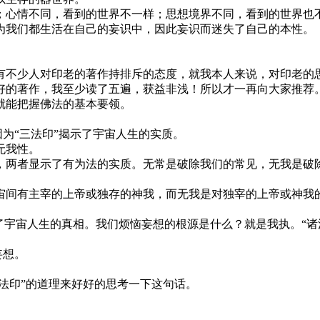
心情不同，看到的世界不一样；思想境界不同，看到的世界也
我们都生活在自己的妄识中，因此妄识而迷失了自己的本性。
不少人对印老的著作持排斥的态度，就我本人来说，对印老的思
好的著作，我至少读了五遍，获益非浅！所以才一再向大家推荐
能把握佛法的基本要领。
为“三法印”揭示了宇宙人生的实质。
无我性。
两者显示了有为法的实质。无常是破除我们的常见，无我是破除
间有主宰的上帝或独存的神我，而无我是对独宰的上帝或神我
宙人生的真相。我们烦恼妄想的根源是什么？就是我执。“诸法无
妄想。
法印”的道理来好好的思考一下这句话。