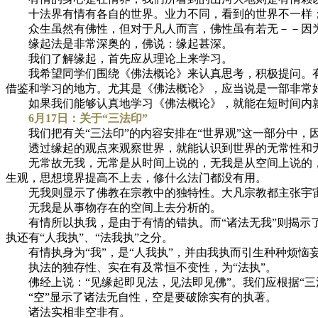
十法界有情有各自的世界。业力不同，看到的世界不一样；
众生虽然有佛性，但对于凡人而言，佛性虽有若无－－因为
缘起法是非常深奥的，佛说：缘起甚深。
我们了解缘起，首先应从理论上来学习。
我希望同学们围绕《佛法概论》来认真思考，积极提问。有
借鉴和学习的地方。尤其是《佛法概论》，应当说是一部非常
如果我们能够认真地学习《佛法概论》，就能在短时间内就
6月17日：关于“三法印”
我们把有关“三法印”的内容安排在“世界观”这一部分中，因
透过缘起的观点来观察世界，就能认识到世界的无常性和
无常故无我，无常是从时间上说的，无我是从空间上说的，
生观，思想境界提高不上去，修什么法门都没有用。
无我则显示了佛教在宗教中的独特性。大凡宗教都主张宇宙
无我是从事物存在的空间上去分析的。
有情所以执我，是由于有情的错执。而“诸法无我”则揭示了宇
执还有“人我执”、“法我执”之分。
有情执身为“我”，是“人我执”，并由我执而引生种种烦恼
执法的独存性、实在有及常恒不变性，为“法执”。
佛经上说：“见缘起即见法，见法即见佛”。我们应根据“三
“空”显示了诸法无自性，空是要破除实有的执著。
诸法实相非空非有。