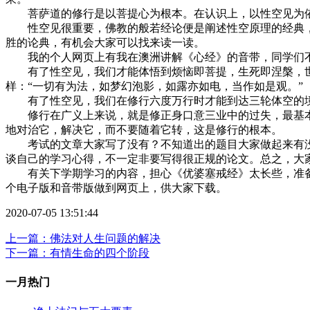
菩萨道的修行是以菩提心为根本。在认识上，以性空见为依
性空见很重要，佛教的般若经论便是阐述性空原理的经典，
胜的论典，有机会大家可以找来读一读。
我的个人网页上有我在澳洲讲解《心经》的音带，同学们
有了性空见，我们才能体悟到烦恼即菩提，生死即涅槃，世
样：“一切有为法，如梦幻泡影，如露亦如电，当作如是观。”
有了性空见，我们在修行六度万行时才能到达三轮体空的境
修行在广义上来说，就是修正身口意三业中的过失，最基本
地对治它，解决它，而不要随着它转，这是修行的根本。
考试的文章大家写了没有？不知道出的题目大家做起来有没
谈自己的学习心得，不一定非要写得很正规的论文。总之，大
有关下学期学习的内容，担心《优婆塞戒经》太长些，准备
个电子版和音带版做到网页上，供大家下载。
2020-07-05 13:51:44
上一篇：佛法对人生问题的解决
下一篇：有情生命的四个阶段
一月热门