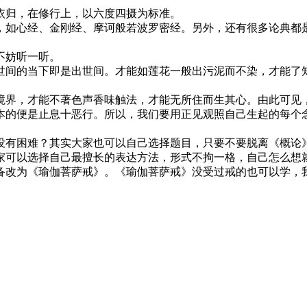
归，在修行上，以六度四摄为标准。
如心经、金刚经、摩诃般若波罗密经。另外，还有很多论典都是
不妨听一听。
间的当下即是出世间。才能如莲花一般出污泥而不染，才能了知
界，才能不著色声香味触法，才能无所住而生其心。由此可见
的便是止息十恶行。所以，我们要用正见观照自己生起的每个念
有困难？其实大家也可以自己选择题目，只要不要脱离《概论》
家可以选择自己最擅长的表达方法，形式不拘一格，自己怎么想
改为《瑜伽菩萨戒》。《瑜伽菩萨戒》没受过戒的也可以学，我