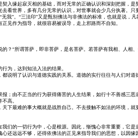
契入缘起寂灭相的基础，而对无常的正确认识和深刻把握，是
看世界，多有几分无常的认识，对世事就会少几分执著。只要“
“无我”。“三法印”又是甄别佛法与非佛法的标准，也就是说，凡
有正见作为指导，就很容易被误导，走上邪路而不自知。
？“所谓菩萨，即非菩萨，是名菩萨。若菩萨有我相、人相、
行为，达到知法入法的结果。
都说明了认识与道德实践的关系。道德的实行往往与人们对道德
报；由不正当的行为获得痛苦的人生结果，如行十不善感三恶道
并不高。
天下最难的事大概就是战胜自己。不去接触不如法的环境，就更
我们的一切行为中，心是根源。因此，惭愧心非常重要，它是道
愧心还远远不够，还得依佛法的正见来指导我们的思想，以因缘