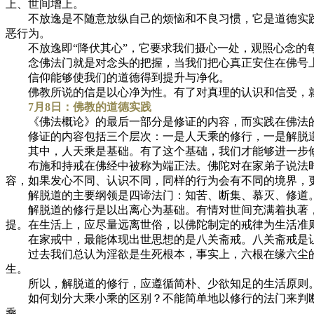
上、世间增上。
不放逸是不随意放纵自己的烦恼和不良习惯，它是道德实践
恶行为。
不放逸即“降伏其心”，它要求我们摄心一处，观照心念的每
念佛法门就是对念头的把握，当我们把心真正安住在佛号上
信仰能够使我们的道德得到提升与净化。
佛教所说的信是以心净为性。有了对真理的认识和信受，就
7月8日：佛教的道德实践
《佛法概论》的最后一部分是修证的内容，而实践在佛法的
修证的内容包括三个层次：一是人天乘的修行，一是解脱道
其中，人天乘是基础。有了这个基础，我们才能够进一步修
布施和持戒在佛经中被称为端正法。佛陀对在家弟子说法时
容，如果发心不同、认识不同，同样的行为会有不同的境界，
解脱道的主要纲领是四谛法门：知苦、断集、慕灭、修道。
解脱道的修行是以出离心为基础。有情对世间充满着执著，
提。在生活上，应尽量远离世俗，以佛陀制定的戒律为生活准
在家戒中，最能体现出世思想的是八关斋戒。八关斋戒是让
过去我们总认为淫欲是生死根本，事实上，六根在缘六尘的
生。
所以，解脱道的修行，应遵循简朴、少欲知足的生活原则。
如何划分大乘小乘的区别？不能简单地以修行的法门来判断
乘。