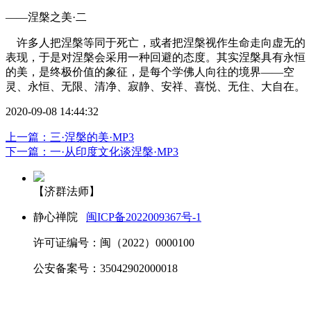
——涅槃之美·二
许多人把涅槃等同于死亡，或者把涅槃视作生命走向虚无的
表现，于是对涅槃会采用一种回避的态度。其实涅槃具有永恒
的美，是终极价值的象征，是每个学佛人向往的境界——空
灵、永恒、无限、清净、寂静、安祥、喜悦、无住、大自在。
2020-09-08 14:44:32
上一篇：三·涅槃的美·MP3
下一篇：一·从印度文化谈涅槃·MP3
【济群法师】
静心禅院
闽ICP备2022009367号-1
许可证编号：闽（2022）0000100
公安备案号：35042902000018