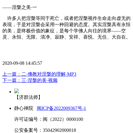
——涅槃之美·一
许多人把涅槃等同于死亡，或者把涅槃视作生命走向虚无的
表现，于是对涅槃会采用一种回避的态度。其实涅槃具有永恒
的美，是终极价值的象征，是每个学佛人向往的境界——空
灵、永恒、无限、清净、寂静、安祥、喜悦、无住、大自在。
2020-09-08 14:45:57
上一篇：二·佛教对涅槃的理解·MP3
下一篇：三·涅槃的美·视频
【济群法师】
静心禅院
闽ICP备2022009367号-1
许可证编号：闽（2022）0000100
公安备案号：35042902000018