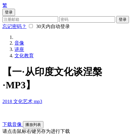
繁
登录
登录
忘记密码？
30天内自动登录
音像
讲座
文化教育
【一·从印度文化谈涅槃
·MP3】
2018
文化艺术
mp3
下载音像
播放列表
请点击鼠标右键另存为进行下载