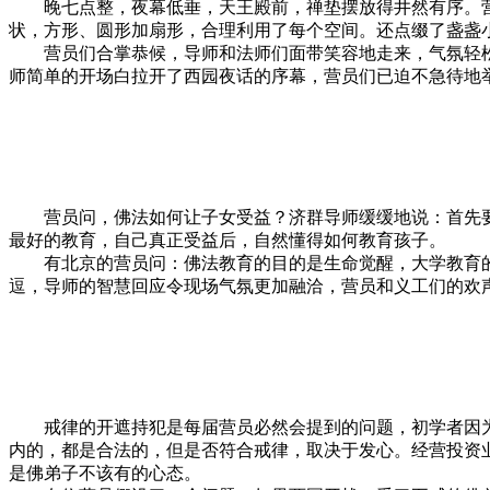
晚七点整，夜幕低垂，天王殿前，禅垫摆放得井然有序。营
状，方形、圆形加扇形，合理利用了每个空间。还点缀了盏盏
营员们合掌恭候，导师和法师们面带笑容地走来，气氛轻松
师简单的开场白拉开了西园夜话的序幕，营员们已迫不急待地
营员问，佛法如何让子女受益？济群导师缓缓地说：首先要
最好的教育，自己真正受益后，自然懂得如何教育孩子。
有北京的营员问：佛法教育的目的是生命觉醒，大学教育的
逗，导师的智慧回应令现场气氛更加融洽，营员和义工们的欢
戒律的开遮持犯是每届营员必然会提到的问题，初学者因为
内的，都是合法的，但是否符合戒律，取决于发心。经营投资
是佛弟子不该有的心态。