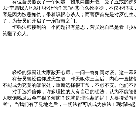
有位营员假设了一个问题：如果两国开战，受了五戒的佛弟
以“宁愿我入地狱也不让他作恶”的悲心杀死歹徒，不仅不犯戒
客是因为嫉恶如仇，带着嗔恨心杀人；而菩萨首先是对歹徒生
了，为营员们开启了一扇智慧之门。
恒强法师接到的一个问题很有意思，营员说自己是看《少林寺
笑翻了众人。
轻松的氛围让大家敞开心扉，一问一答如同对谈。这一幕幕
有营员曾经信仰过天主教，昨天皈依三宝后，内心一直惴惴
不能成为究竟的皈依处，重新选择很正常，不必不安。他们不
对于选择信仰，许多理性的人有自己的想法，认为不能随便
人吃饱喝足后会有很多烦恼？这就是理性惹的祸！人要接受智
者”。当我们有了见地之后，一切法都可以成为佛法！现场响