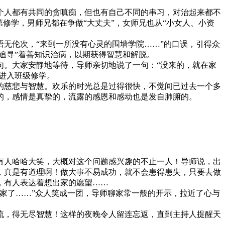
人都有共同的贪嗔痴，但也有自己不同的串习，对治起来都不
修学，男师兄都在争做“大丈夫”，女师兄也从“小女人、小资
无伦次，“来到一所没有心灵的围墙学院……”的口误，引得众
追寻”着善知识治病，以期获得智慧和解脱。
。大家安静地等待，导师亲切地说了一句：“没来的，就在家
进入班级修学。
慈悲与智慧。欢乐的时光总是过得很快，不觉间已过去一个多
的，感情是真挚的，流露的感恩和感动也是发自肺腑的。
人哈哈大笑，大概对这个问题感兴趣的不止一人！导师说，出
，真是有道理啊！做大事不易成功，就不会患得患失，只要去做
，有人表达着想出家的愿望……
家了……”众人笑成一团，导师聊家常一般的开示，拉近了心与
，得无尽智慧！这样的夜晚令人留连忘返，直到主持人提醒天