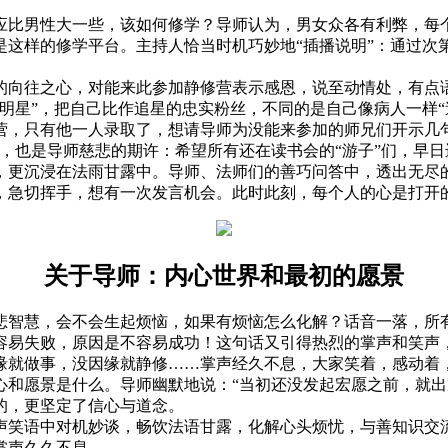
比男性大一些，该如何修学？导师认为，男女众各有利弊，每个
这样的修学平台。主持人恰当时机巧妙地“插播说明”：通过次第
往之心，对能来此参加静修营表示感恩，说至动情处，有点语
明星”，把自己比作追星的忠实粉丝，不同的是自己像病人一样“
只有他一人录取了，想请导师为没能来参加的师兄们开示几句
，也是导师慈悲的期许：希望所有还在读书会的“游子”们，早日
更沉浸在法雨甘露中。导师、法师们的善巧问答中，透出无尽的
，急切挥手，想有一次发言机会。此时此刻，每个人的心是打开
关于导师：内心世界和最初的愿景
智慧，会不会生起烦恼，如果有烦恼怎么化解？话音一落，所有
容易失败，原因是不容易成功！这句话又引得热烈的掌声和笑声
缘就做事，没因缘就静修……掌声经久不息，大家笑着，感动着
愿景是什么。导师幽默地说：“当初还没发起宏愿之前，就出
的，更坚定了信心与道念。
笑语中对机妙谈，畅饮法语甘露，化解心头烦忧，与善知识交流
掌声久久不息……