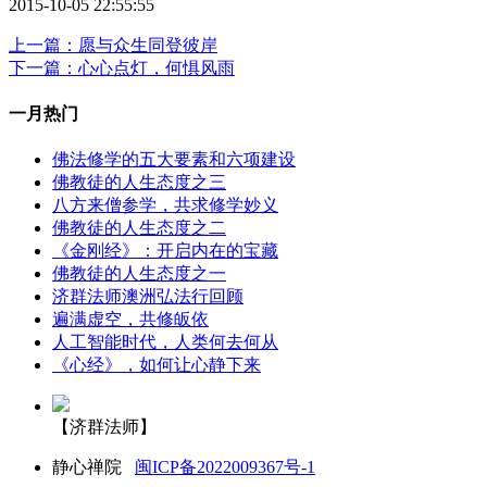
2015-10-05 22:55:55
上一篇：愿与众生同登彼岸
下一篇：心心点灯，何惧风雨
一月热门
佛法修学的五大要素和六项建设
佛教徒的人生态度之三
八方来僧参学，共求修学妙义
佛教徒的人生态度之二
《金刚经》：开启内在的宝藏
佛教徒的人生态度之一
济群法师澳洲弘法行回顾
遍满虚空，共修皈依
人工智能时代，人类何去何从
《心经》，如何让心静下来
【济群法师】
静心禅院
闽ICP备2022009367号-1