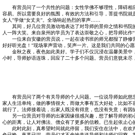
有营员问了一个共性的问题：女性学佛不够理性，障碍相应
容易。所以需要良好的氛围，有效的方法和引导，菩提书院就是
女人”学做“女丈夫”。全场响起热烈的掌声……
其间，好几位营员激动地表达了对导师的景仰之情和书院的向
人一阵大笑。来自泉州的学员为了表达崇敬之心，把导师比作“
一位来自安徽的营员说，一起在读书班的师兄都报了静修营，
好好听光盘！”现场掌声雷动，笑声一片。这是我们共同的心愿
金秋之夜，夜色如此美好。学子们不仅沉浸在温馨美景中，
小时，导师妙语连珠，回应了二十多个问题。营员们意犹未尽
有营员问了两个有关导师的个人问题。一位说导师如此慈悲
家人生活单纯，做的事情很大，而做大事有五大好处，比如不
就行了。法师接着说，出家人既没有得意，也没有失意；有因
另一位营员对导师的出家因缘很感兴趣，想了解导师的初心和
心的距离，让人对佛法、僧众有了更多的信赖。已生起依止心
此时此刻，真希望时间就此停留，我们安住在法中，在欢声
色已晚，夜幕已深，营员们才不舍地恭送导师和法师们回寮，