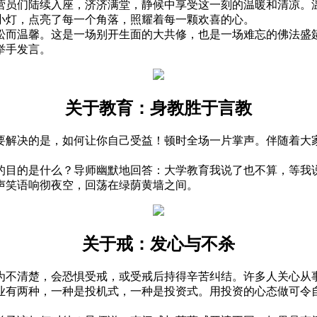
员们陆续入座，济济满堂，静候中享受这一刻的温暖和清凉。温
小灯，点亮了每一个角落，照耀着每一颗欢喜的心。
而温馨。这是一场别开生面的大共修，也是一场难忘的佛法盛筵
举手发言。
关于教育：身教胜于言教
解决的是，如何让你自己受益！顿时全场一片掌声。伴随着大家
目的是什么？导师幽默地回答：大学教育我说了也不算，等我说
声笑语响彻夜空，回荡在绿荫黄墙之间。
关于戒：发心与不杀
不清楚，会恐惧受戒，或受戒后持得辛苦纠结。许多人关心从事
业有两种，一种是投机式，一种是投资式。用投资的心态做可令