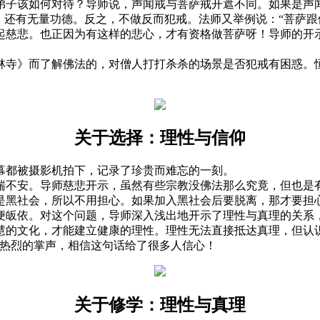
子该如何对待？导师说，声闻戒与菩萨戒开遮不同。如果是声闻
，还有无量功德。反之，不做反而犯戒。法师又举例说：“菩萨跟
起慈悲。也正因为有这样的悲心，才有资格做菩萨呀！导师的开
》而了解佛法的，对僧人打打杀杀的场景是否犯戒有困惑。恒
关于选择：理性与信仰
都被摄影机拍下，记录了珍贵而难忘的一刻。
不安。导师慈悲开示，虽然有些宗教没佛法那么究竟，但也是有
是黑社会，所以不用担心。如果加入黑社会后要脱离，那才要担
皈依。对这个问题，导师深入浅出地开示了理性与真理的关系，
慧的文化，才能建立健康的理性。理性无法直接抵达真理，但认
起热烈的掌声，相信这句话给了很多人信心！
关于修学：理性与真理