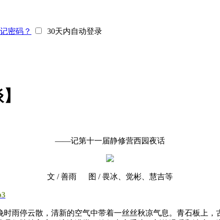
记密码？
30天内自动登录
谈】
——记第十一届静修营西园夜话
文 / 善雨 图 / 畏冰、觉彬、慧吉等
p3
时雨停云散，清新的空气中带着一丝丝秋凉气息。青石板上，