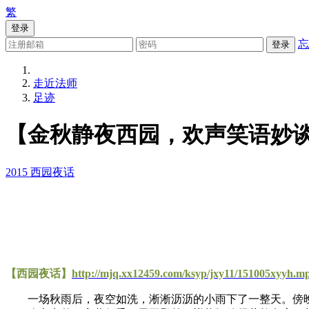
繁
登录
忘
登录
走近法师
足迹
【金秋静夜西园，欢声笑语妙
2015
西园夜话
【西园夜话】
http://mjq.xx12459.com/ksyp/jxy11/151005xyyh.m
一场秋雨后，夜空如洗，淅淅沥沥的小雨下了一整天。傍晚