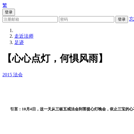
繁
登录
忘
登录
走近法师
足迹
【心心点灯，何惧风雨】
2015
法会
引言：10月4日，这一天从三皈五戒法会到菩提心灯晚会，依止三宝的心