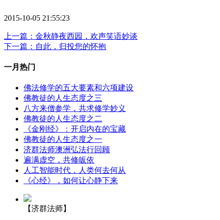
2015-10-05 21:55:23
上一篇：金秋静夜西园，欢声笑语妙谈
下一篇：自此，归投您的怀抱
一月热门
佛法修学的五大要素和六项建设
佛教徒的人生态度之三
八方来僧参学，共求修学妙义
佛教徒的人生态度之二
《金刚经》：开启内在的宝藏
佛教徒的人生态度之一
济群法师澳洲弘法行回顾
遍满虚空，共修皈依
人工智能时代，人类何去何从
《心经》，如何让心静下来
【济群法师】