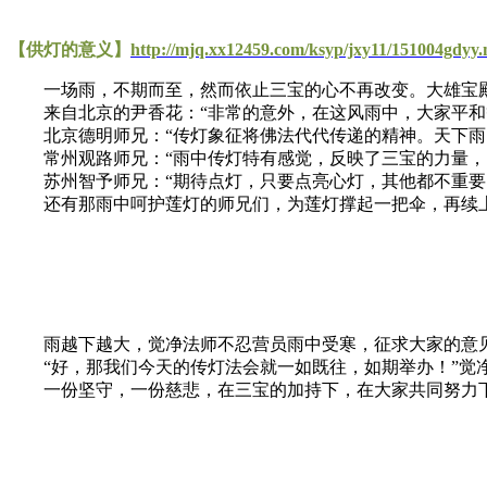
【供灯的意义】
http://mjq.xx12459.com/ksyp/jxy11/151004gdyy
一场雨，不期而至，然而依止三宝的心不再改变。大雄宝殿
来自北京的尹香花：“非常的意外，在这风雨中，大家平和等
北京德明师兄：“传灯象征将佛法代代传递的精神。天下雨，
常州观路师兄：“雨中传灯特有感觉，反映了三宝的力量，以
苏州智予师兄：“期待点灯，只要点亮心灯，其他都不重要
还有那雨中呵护莲灯的师兄们，为莲灯撑起一把伞，再续上
雨越下越大，觉净法师不忍营员雨中受寒，征求大家的意见：
“好，那我们今天的传灯法会就一如既往，如期举办！”觉
一份坚守，一份慈悲，在三宝的加持下，在大家共同努力下