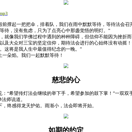
.mp3
前撑起一把把伞，排着队，我们在雨中默默等待，等待法会召
待，没有焦虑，只为了点亮心中那盏觉悟的明灯。”
就像我们学佛过程中遇到的种种障碍，但信仰不能因为挫折而
及大众对三宝的坚定信仰，期待法会进行的心始终没有动摇！
。这将是我人生中最值得纪念的一晚。”
一朵焰。我们一起默默等待！
慈悲的心
“希望传灯法会继续的举下手，希望参加的鼓下掌！”一双双
净法师说道。
，终感得龙天护佑。雨渐小，法会即将开始。
如期的约定