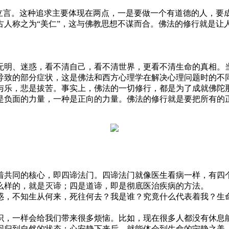
言。这种追求主要体现在两点，一是要做一个有道德的人，要
古人称之为“美仁”，这与佛教思想不谋而合。佛法的修行就是让
无明、迷惑，看不清自己，看不清世界，更看不清生命的真相。
导致的部分症状，这是佛法和西方心理学在解决心理问题时的不
乐，悲是拔苦。事实上，佛法的一切修行，都是为了成就佛陀那
是负面的力量，一种是正向的力量。佛法的修行就是要把所有的
共同的核心，即四谛法门。四谛法门就像医生看病一样，有四个
么样的，就是灭谛；四是道谛，即是彻底医治疾病的方法。
，不知生从何来，死往何去？我是谁？究竟什么代表着我？生命
，一样会给我们带来很多烦恼。比如，现在很多人都没有休息能
归到自然的状态；心安静下来后，就能体会到生命的宁静之美