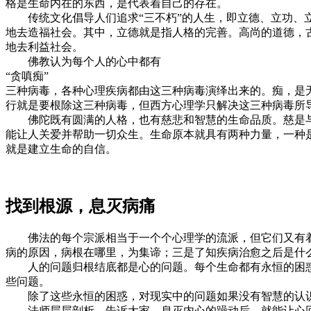
格是生命内在的东西，是代表着自己的存在。
传统文化倡导人们追求“三不朽”的人生，即立德、立功、立
地去造福社会。其中，立德就是指人格的完善。高尚的道德，
地去利益社会。
佛教认为每个人的心中都有
“贪嗔痴”
三种病毒，各种心理疾病都由这三种病毒演绎出来的。痴，是
行就是要根除这三种病毒，但西方心理学只解决这三种病毒所
佛陀既有圆满的人格，也有慈悲和智慧的生命品质。慈是与
能让人关爱并帮助一切众生。生命原本就具有两种力量，一种
就是建立生命的自信。
找到根源，息灭病痛
佛法的每个宗派相当于一个个心理学的流派，但它们又有着
病的原因，病根在哪里，为集谛；三是了知疾病治愈之后是什
人的问题归根结底都是心的问题。每个生命都有永恒的困惑
些问题。
除了这些永恒的困惑，对现实中的问题如果没有智慧的认识
法师层层剖析，告诉大家，息灭内心的躁动后，就能让心回