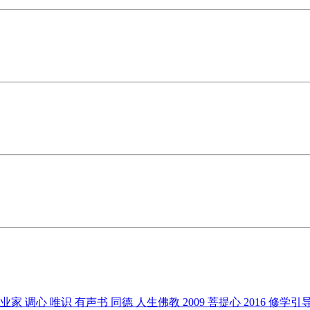
企业家
调心
唯识
有声书
同德
人生佛教
2009
菩提心
2016
修学引