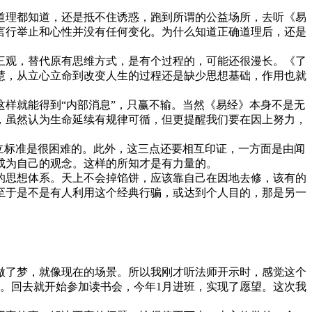
道理都知道，还是抵不住诱惑，跑到所谓的公益场所，去听《易
言行举止和心性并没有任何变化。为什么知道正确道理后，还是
三观，替代原有思维方式，是有个过程的，可能还很漫长。《了
慧，从立心立命到改变人生的过程还是缺少思想基础，作用也就
样就能得到“内部消息”，只赢不输。当然《易经》本身不是无
，虽然认为生命延续有规律可循，但更提醒我们要在因上努力，
立标准是很困难的。此外，这三点还要相互印证，一方面是由闻
成为自己的观念。这样的所知才是有力量的。
的思想体系。天上不会掉馅饼，应该靠自己在因地去修，该有的
至于是不是有人利用这个经典行骗，或达到个人目的，那是另一
做了梦，就像现在的场景。所以我刚才听法师开示时，感觉这个
。回去就开始参加读书会，今年1月进班，实现了愿望。这次我