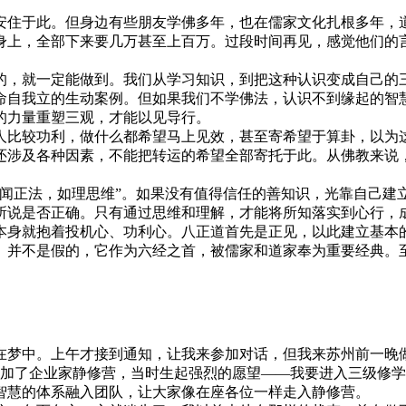
安住于此。但身边有些朋友学佛多年，也在儒家文化扎根多年，
身上，全部下来要几万甚至上百万。过段时间再见，感觉他们的
的，就一定能做到。我们从学习知识，到把这种认识变成自己的
命自我立的生动案例。但如果我们不学佛法，认识不到缘起的智
的力量重塑三观，才能以见导行。
较功利，做什么都希望马上见效，甚至寄希望于算卦，以为这
还涉及各种因素，不能把转运的希望全部寄托于此。从佛教来说
正法，如理思维”。如果没有值得信任的善知识，光靠自己建
所说是否正确。只有通过思维和理解，才能将所知落实到心行，
本身就抱着投机心、功利心。八正道首先是正见，以此建立基本
》并不是假的，它作为六经之首，被儒家和道家奉为重要经典。
在梦中。上午才接到通知，让我来参加对话，但我来苏州前一晚
参加了企业家静修营，当时生起强烈的愿望——我要进入三级修学
智慧的体系融入团队，让大家像在座各位一样走入静修营。