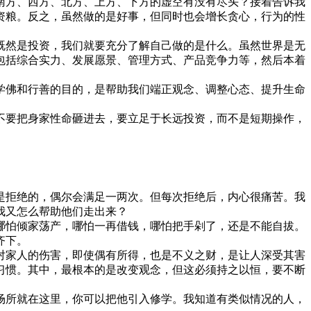
方、西方、北方、上方、下方的虚空有没有尽头？接着告诉我
资粮。反之，虽然做的是好事，但同时也会增长贪心，行为的性
然是投资，我们就要充分了解自己做的是什么。虽然世界是无
包括综合实力、发展愿景、管理方式、产品竞争力等，然后本着
佛和行善的目的，是帮助我们端正观念、调整心态、提升生命
不要把身家性命砸进去，要立足于长远投资，而不是短期操作，
是拒绝的，偶尔会满足一两次。但每次拒绝后，内心很痛苦。我
我又怎么帮助他们走出来？
哪怕倾家荡产，哪怕一再借钱，哪怕把手剁了，还是不能自拔。
齐下。
家人的伤害，即使偶有所得，也是不义之财，是让人深受其害
习惯。其中，最根本的是改变观念，但这必须持之以恒，要不断
场所就在这里，你可以把他引入修学。我知道有类似情况的人，