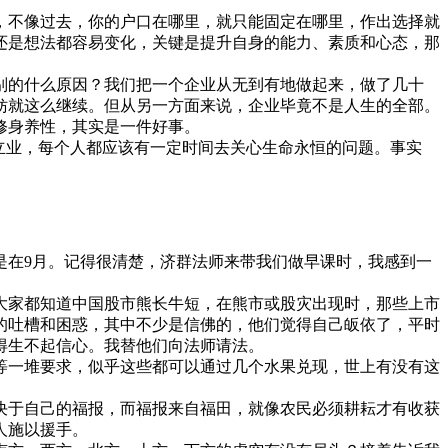
，不像过去，你的户口在哪里，就只能固定在哪里，作出选择就
还是想法都容易变化，关键是提升自身的能力、素质和心态，那
的什么原因？我们把一个企业从无到有地做起来，做了几十
妨就这么继续。但从另一方面来说，企业毕竟不是人生的全部。
修身养性，其实是一件好事。
立业，每个人都应该有一定时间去关心生命永恒的问题。事实
是在9月。记得很清楚，济群法师来带我们做早课时，我感到一
家都知道中国股市熊长牛短，在熊市或股灾出现时，那些上市
的吐槽和困惑，其中不少是信佛的，他们觉得自己皈依了，平时
得生不起信心。我替他们向法师请法。
等一堆要求，似乎这些都可以通过几个水果兑现，世上有没有这
于自己的福报，而福报来自福田，就像农民必须耕耘才有收获
人施以援手。