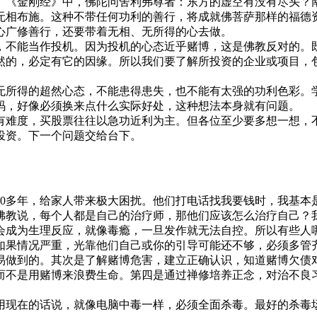
《金刚经》中，佛陀问舍利弗尊者：东方的虚空有没有尽头？南
无相布施。这种不带任何功利的善行，将成就佛菩萨那样的福德
心广修善行，还要带着无相、无所得的心去做。
不能当作投机。因为投机的心态近乎赌博，这是佛教反对的。既
然的，必定有它的因缘。所以我们要了解所投资的企业或项目，
所得的超然心态，不能患得患失，也不能有太强的功利色彩。学
码，好像必须换来点什么实际好处，这种想法本身就有问题。
有难度，买股票往往以急功近利为主。但各位至少要多想一想，
投资。下一个问题交给台下。
20多年，给家人带来极大困扰。他们打电话找我要钱时，我基本
佛教说，每个人都是自己的治疗师，那他们应该怎么治疗自己？
会成为生理反应，就像毒瘾，一旦发作就无法自控。所以有些人
如果情况严重，光靠他们自己或你的引导可能还不够，必须多管
做到的。其次是了解赌博危害，建立正确认识，知道赌博欠债对
而不是用赌博来浪费生命。第四是通过禅修培养正念，对治不良
用现在的话说，就像电脑中毒一样，必须全面杀毒。最好的杀毒