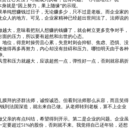
身就是“因上努力，果上随缘”的示现。
单纯想赚钱过日子，无论赚多少，只不过是老板。而企业家的
化众人的地方。可见，企业家精神已经超出世间法了。法师说的
做越大，意味着把别人想赚的钱赚了，就会树立更多竞争对手，
方面的压力，所以要有超然和出世的心态。
地位，得意时操劳且心累，失意时则会抑郁、焦虑、恐惧、没
便做得再多再努力，内心却没有挂碍和压力。哪怕明天由于各种
神。
风雪和压力就越大，应该超然一点，弹性好一点，否则就容易折
礼膜拜的济群法师，诚惶诚恐。但看到法师那么从容，而且笑得
点钱到法国深造，就出来自己做。从老师转到老板，算不上企业
父亲的有点纠结，希望得到开示。第二是企业的问题。企业虽
定要超过51%的股份，否则就不来。我觉得自己还年轻，还想