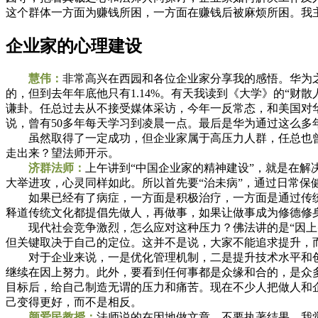
这个群体一方面为赚钱所困，一方面在赚钱后被麻烦所困。我
企业家的心理建设
慧伟：
非常高兴在西园和各位企业家分享我的感悟。华为之
的，但到去年年底他只有1.14%。有天我读到《大学》的“
谦卦。任总过去从不接受媒体采访，今年一反常态，和美国对
说，曾有50多年每天学习到凌晨一点。最后是华为通过这么多
虽然取得了一定成功，但企业家属于高压力人群，任总也曾
走出来？望法师开示。
济群法师：
上午讲到“中国企业家的精神建设”，就是在
大举进攻，心灵同样如此。所以首先要“治未病”，通过日常保
如果已经有了病症，一方面是积极治疗，一方面是通过传统
释道传统文化都提倡先做人，再做事，如果让做事成为修德修
现代社会竞争激烈，怎么应对这种压力？佛法讲的是“因上努
但关键取决于自己的定位。这并不是说，大家不能追求提升，
对于企业来说，一是优化管理机制，二是提升技术水平和创
继续在因上努力。此外，要看到任何事都是众缘和合的，是众
目标后，给自己制造无谓的压力和痛苦。现在不少人把做人和
己变得更好，而不是相反。
颜爱民教授：
法师说的在因地做文章，不要执著结果，我