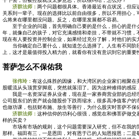
干下去，但被控股就没太多意思，所以很纠结，怎么办？
济群法师：
两个问题都很具体。香港最近有点状况，但应
关系到一辈子。现在的选择比以前自由很多，所以不用担心，
么将来在哪里都没问题。反之，在哪里发展都不容易。
至于企业的问题，首先明确自己要的是什么，担心的是什么
年，就像自己的孩子，对它充满感情和牵挂，不带就不习惯，
现在有人要投资并控制企业，如果经过充分了解，对他们的实
当你确定自己要什么，就知道怎么选择了。人生有不同阶段，
上，这才是最值得投入精力的，就看你有没有意识到它的重要
菩萨怎么不保佑我
张伟玲：
有这么殊胜的因缘，和大湾区的企业家们相聚在
股暖流从头顶贯穿脚底，突然就落泪了。因为这种难得的感应
我是一名资深证券从业者，现在是一家券商营业部的总经理
公司股东们的资产就会随股价下跌而缩水，很多高净值客户的
也做功课，包括财布施、放生等善行，为什么股灾时菩萨不保
济群法师：
这种信仰的功利心很强，感觉在和佛菩萨做交
样的买卖？
市场有市场的规则，这个问题需要深入研究，但不在我的范
那样。福田有三，一是恩田，对有恩于己的人知恩报恩；二是