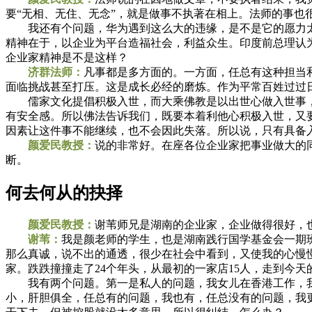
要“无相、无住、无念”，就是做事不执著在相上。法师的事也
我还有个问题，华为遇到这么大的违缘，是不是它的愿力太
精神在于，以企业为平台造福社会，利益众生。印度前总理认
企业家精神是不是这样？
济群法师：
凡事都是多方面的。一方面，任总有这种担当
面临挑战甚至打压。这是成长必经的磨炼。作为平常百姓过过
儒家文化提倡积极入世，而大乘佛教是以出世心做入世事，
有安全感。所以佛法告诉我们，既要本着利他心积极入世，又
因素让这件事不能继续，也不会因此失落。所以说，只有具备
颜爱民教授：
说的非常好。在座各位企业家把事业做大的
断。
何去何从的抉择
颜爱民教授：
谢苇师兄是湖南的企业家，企业做得很好，
谢苇：
我是颜老师的学生，也是湖南践行国学基金会一期
那么真诚，说不出的通透，很少在社会中看到，又使我的心慢
家。跌跌撞撞走了24个年头，从最初的一家店15人，走到今天的
我有两个问题。第一是私人的问题，我女儿在香港工作，我
小，肝胆俱全，任总有的问题，我也有，任总没有的问题，我