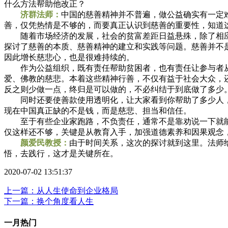
什么方法帮助他改正？
济群法师：
中国的慈善精神并不普遍，做公益确实有一定
善，仅凭热情是不够的，而要真正认识到慈善的重要性，知道
随着市场经济的发展，社会的贫富差距日益悬殊，除了相应的
探讨了慈善的本质、慈善精神的建立和实践等问题。慈善并不
因此增长慈悲心，也是很难持续的。
作为公益组织，既有责任帮助贫困者，也有责任让参与者从
爱、佛教的慈悲。本着这些精神行善，不仅有益于社会大众，
反之则少做一点，终归是可以做的，不必纠结于到底做了多少
同时还要使善款使用透明化，让大家看到你帮助了多少人，
现在中国真正缺的不是钱，而是慈悲、担当和信任。
至于有些企业家跑路，不负责任，通常不是靠劝说一下就能
仅这样还不够，关键是从教育入手，加强道德素养和因果观念
颜爱民教授：
由于时间关系，这次的探讨就到这里。法师
悟，去践行，这才是关键所在。
2020-07-02 13:51:37
上一篇：从人生使命到企业格局
下一篇：换个角度看人生
一月热门