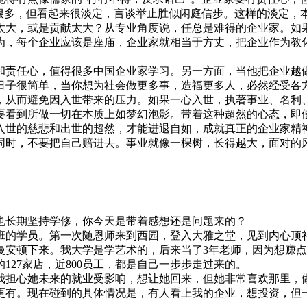
很多，但看起来很淡定，言谈举止胜似闲庭信步。这样的淡定，本
大，或是贡献太大？从专业角度说，任总是难得的企业家。如果
为，每个企业应该是座庙，企业家就相当于方丈，把企业作为教
和责任心，值得很多中国企业家学习。另一方面，当他把企业越
日子很简单，当你想为社会做更多事，造福更多人，必然经受各
从而避免因入世带来的压力。如果一心入世，执著事业、名利、
要看到所做一切在本质上如梦幻泡影。带着这种超然的心态，即
入世的慈悲和出世的超然，才能进退自如，成就真正的企业家精
同时，不要把自己赔进去。事业就像一棵树，长得越大，面对的
也长期坚持学修，你今天是带着感想还是问题来的？
班的学员。第一次随恩师来到西园，登入大雅之堂，见到内心顶
慢安顿下来。我大学是学艺术的，后来当了3年老师，因为想赚
127家店，近800员工，都是自己一步步走过来的。
担心她未来的就业受影响，想让她回来，但她非常喜欢那里，做
更有。现在碰到的具体情况是，有人看上我的企业，想投资，但一