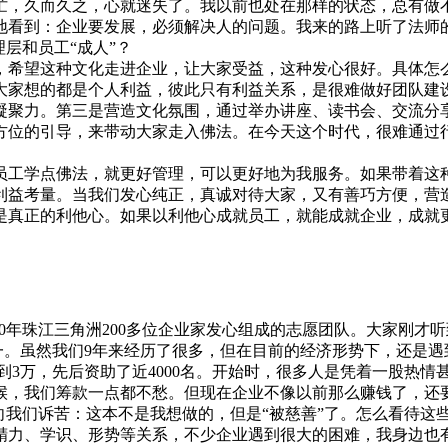
久而久之，心就迷失了。我以前也处在那样的状态，总有做不
地看到：企业要发展，必须解决人的问题。我来的路上听了法师的
层和员工“成人”？
，希望这种文化走进企业，让大家受益，这种发心很好。具体怎
大家想的都是个人利益，彼此只有利益关系，是很难做好团队建
凝聚力。第三是营造文化氛围，通过举办讲座、读书会、交流分
方位的引导，来带动大家走入佛法。在今天这个时代，很难通过
工学点佛法，就更好管理，可以更好地为我服务。如果带着这种
利益考量。当我们发心纯正，真诚对待大家，又有善巧方便，营
是真正的利他心。如果以利他心成就员工，就能成就企业，成就更
010年珠江三角洲200多位企业家发心组成的志愿团队。大家刚
一。虽然我们9年来经历了很多，但在目前的经济形势下，还是
3万，先后资助了近4000名。开始时，很多人是凭着一股热情
候，我们筹款一点都不愁。但现在企业不像以前那么赚钱了，还
向我们诉苦：这本不是我想做的，但是“被慈善”了。怎么看待这
力、学识、形势等关系，不少企业遇到很大的困难，我身边也有