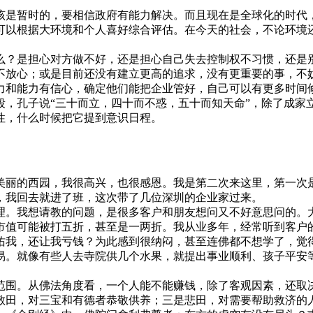
该是暂时的，要相信政府有能力解决。而且现在是全球化的时代
可以根据大环境和个人喜好综合评估。在今天的社会，不论环境
？是担心对方做不好，还是担心自己失去控制权不习惯，还是别
不放心；或是目前还没有建立更高的追求，没有更重要的事，不
力和能力有信心，确定他们能把企业管好，自己可以有更多时间
孔子说“三十而立，四十而不惑，五十而知天命”，除了成家
性，什么时候把它提到意识日程。
美丽的西园，我很高兴，也很感恩。我是第二次来这里，第一次
，我回去就进了班，这次带了几位深圳的企业家过来。
。我想请教的问题，是很多客户和朋友想问又不好意思问的。大
市值可能被打五折，甚至是一两折。我从业多年，经常听到客户
佑我，还让我亏钱？为此感到很纳闷，甚至连佛都不想学了，觉
易。就像有些人去寺院供几个水果，就提出事业顺利、孩子平安
围。从佛法角度看，一个人能不能赚钱，除了客观因素，还取决
敬田，对三宝和有德者恭敬供养；三是悲田，对需要帮助救济的