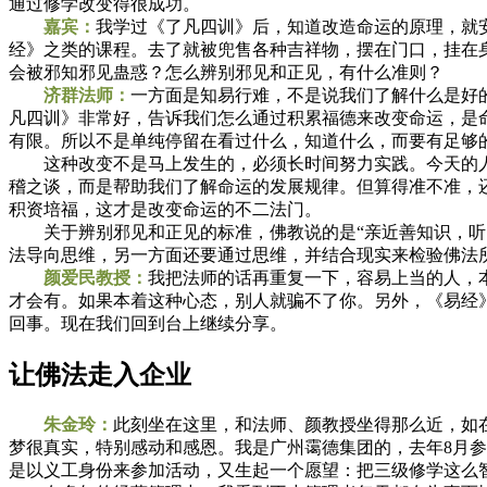
通过修学改变得很成功。
嘉宾
：
我学过《了凡四训》后，知道改造命运的原理，就
经》之类的课程。去了就被兜售各种吉祥物，摆在门口，挂在
会被邪知邪见蛊惑？怎么辨别邪见和正见，有什么准则？
济群法师：
一方面是知易行难，不是说我们了解什么是好
凡四训》非常好，告诉我们怎么通过积累福德来改变命运，是
有限。所以不是单纯停留在看过什么，知道什么，而要有足够
这种改变不是马上发生的，必须长时间努力实践。今天的人比
稽之谈，而是帮助我们了解命运的发展规律。但算得准不准，
积资培福，这才是改变命运的不二法门。
关于辨别邪见和正见的标准，佛教说的是“亲近善知识，听闻
法导向思维，另一方面还要通过思维，并结合现实来检验佛法
颜爱民教授：
我把法师的话再重复一下，容易上当的人，
才会有。如果本着这种心态，别人就骗不了你。另外，《易经
回事。现在我们回到台上继续分享。
让佛法走入企业
朱金玲：
此刻坐在这里，和法师、颜教授坐得那么近，如
梦很真实，特别感动和感恩。我是广州霭德集团的，去年8月
是以义工身份来参加活动，又生起一个愿望：把三级修学这么