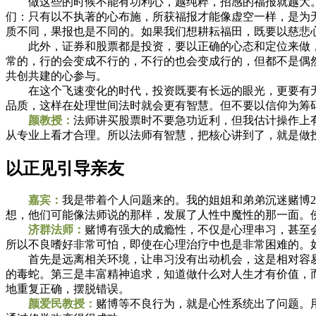
做这些的时候不能有功利心，越纯粹，招感的福报就越大。
们：只有以不执著的心布施，所获福报才能像虚空一样，是为
质不同，果报也是不同的。如果我们想耕耘福田，既要以慈悲
此外，证券和股票都是投资，要以正确的心态和定位来做，
常的，行的会变成不行的，不行的也会变成行的，但都不是偶
共创共建的心参与。
在这个飞速变化的时代，投资既要有长远的眼光，更要有无
品质，这样在处理世间法时就会更有智慧。但不要以信仰为筹
颜教授：
法师讲买股票时不要急功近利，但我估计操作上
从专业上看才合理。所以法师有智慧，把核心讲到了，就是做
以正见引导亲友
嘉宾：
我是带着个人问题来的。我的姐姐和弟弟沉迷赌博
想，他们可能像法师说的那样，发展了人性中魔性的那一面。
济群法师：
赌博有强大的成瘾性，不仅是心理串习，甚至
所以不良嗜好非常可怕，即使在心理治疗中也是非常困难的。
首先是远离相关环境，让串习没有出动机会，这是相对容易
的毒蛇。第三是丰富精神追求，知道做什么对人生才有价值，
地重复正确，摆脱错误。
颜爱民教授：
赌博等不良行为，就是心性系统出了问题。