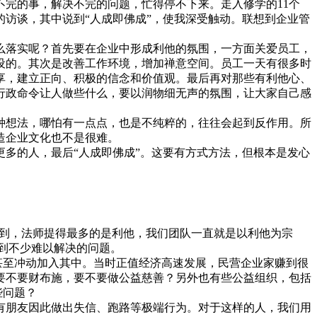
完的事，解决不完的问题，忙得停不下来。走入修学的11个
访谈，其中说到“人成即佛成”，使我深受触动。联想到企业管
么落实呢？首先要在企业中形成利他的氛围，一方面关爱员工，
设的。其次是改善工作环境，增加禅意空间。员工一天有很多时
享，建立正向、积极的信念和价值观。最后再对那些有利他心、
行政命令让人做些什么，要以润物细无声的氛围，让大家自己感
想法，哪怕有一点点，也是不纯粹的，往往会起到反作用。所
造企业文化也不是很难。
多的人，最后“人成即佛成”。这要有方式方法，但根本是发心
才听到，法师提得最多的是利他，我们团队一直就是以利他为宗
遇到不少难以解决的问题。
甚至冲动加入其中。当时正值经济高速发展，民营企业家赚到很
要不要财布施，要不要做公益慈善？另外也有些公益组织，包括
些问题？
朋友因此做出失信、跑路等极端行为。对于这样的人，我们用