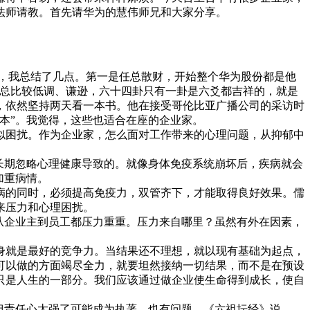
法师请教。首先请华为的慧伟师兄和大家分享。
民币，我总结了几点。第一是任总散财，开始整个华为股份都是他
是任总比较低调、谦逊，六十四卦只有一卦是六爻都吉祥的，就是
，依然坚持两天看一本书。他在接受哥伦比亚广播公司的采访时
本”。我觉得，这些也适合在座的企业家。
困扰。作为企业家，怎么面对工作带来的心理问题，从抑郁中
长期忽略心理健康导致的。就像身体免疫系统崩坏后，疾病就会
加重病情。
的同时，必须提高免疫力，双管齐下，才能取得良好效果。儒
来压力和心理困扰。
从企业主到员工都压力重重。压力来自哪里？虽然有外在因素，
就是最好的竞争力。当结果还不理想，就以现有基础为起点，
可以做的方面竭尽全力，就要坦然接纳一切结果，而不是在预设
只是人生的一部分。我们应该通过做企业使生命得到成长，使自
但责任心太强了可能成为执著，也有问题。《六祖坛经》说