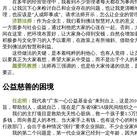
在多年的经营管理中，我看到不少管理者每天都在为事而忙，
月，让我沉下心来检讨自己和企业存在的问题，也让我更清晰
理，也应该是“人成即事成”。请求法师开示，怎么让企业的管理
济群法师：
作为企业主，我们看到佛法智慧对人生的意义
一方面参与社会公益，通过利他把大家的心连在一起。否则，
间在这里，把环境布置好，让大家身心得到安顿，自然会增加
积极参与文化学习的人予以重用，在政策上有所倾斜。借助全
受到佛法的智慧和利益。
这些做法的关键，是本着纯粹的利他心。也有人觉得，让员
以要真正为大家着想，希望大家从中受益，而不是出于个人的
颜爱民教授：
法师再三强调的，也是给大家传递的信息，
要正。
公益慈善的困境
任志明：
我代表“广东一心公益基金会”来到台上，这是2
旨，帮助别人，成就自己，现在是广东省9家5A级民间组织之
我们的主打项目是救助先天性心脏病，救一个孩子要1.5万到
多钱，而向善是人的本性。当大家手上有钱，也有这个心的时
行政部门，会出于各种情况“强行”要求企业捐款。不少企业家
我的第二个问题是，第一代企业家已经到一定年龄，因为精