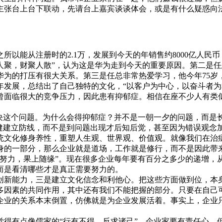
主张台上台下联动，先请台上嘉宾谈谈体会，或是有什么疑惑向
所以能从注册时的2.1万，发展到今天的年销售约8000亿人
财散人聚，财聚人散”，认为这是华为走到今天的重要原因。第二
华为的打压有很大关系。第三是任总非常热爱学习，他今年75岁
年发展，总结出了自己独特的文化，“以客户为中心，以奋斗者为
面临很大的竞争压力，因此患有抑郁症。相信在座不少人有类似
解决这个问题。为什么会得抑郁症？并不是一朝一夕的问题，而是
健建立防线，而不是到问题出现才后知后觉，甚至因为错误观念
文化修身养性，重塑人生观、世界观、价值观。就像我们在治病
身的一部分，那么企业就是道场，工作就是修行，而不是因此带
力，果上随缘”。现在很多企业每年要有百分之多少的递增，
而是看清哪些才是真正需要努力的。
新能力，三是建立文化信念和利他心。把这些方面做到位，本身
多因素的共同作用，其中还有我们不能把握的部分。只要在自己
企业的关系本末倒置，仿佛就是为企业发展活着。事实上，企业
觉得有点像儒家的“行有不得，反求诸己”。企业家要有责任心，