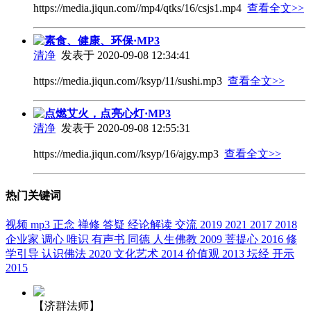
https://media.jiqun.com//mp4/qtks/16/csjs1.mp4
查看全文>>
素食、健康、环保·MP3
清净
发表于 2020-09-08 12:34:41
https://media.jiqun.com//ksyp/11/sushi.mp3
查看全文>>
点燃艾火，点亮心灯·MP3
清净
发表于 2020-09-08 12:55:31
https://media.jiqun.com//ksyp/16/ajgy.mp3
查看全文>>
热门关键词
视频
mp3
正念
禅修
答疑
经论解读
交流
2019
2021
2017
2018
企业家
调心
唯识
有声书
同德
人生佛教
2009
菩提心
2016
修
学引导
认识佛法
2020
文化艺术
2014
价值观
2013
坛经
开示
2015
【济群法师】