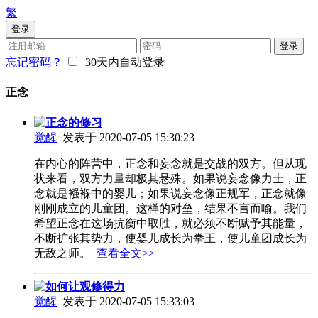
繁
登录
登录
忘记密码？
30天内自动登录
正念
正念的修习
觉醒
发表于 2020-07-05 15:30:23
在内心的阵营中，正念和妄念就是交战的双方。但从现
状来看，双方力量却极其悬殊。如果说妄念像力士，正
念就是襁褓中的婴儿；如果说妄念像正规军，正念就像
刚刚成立的儿童团。这样的对垒，结果不言而喻。我们
希望正念在这场抗衡中取胜，就必须不断赋予其能量，
不断扩张其势力，使婴儿成长为拳王，使儿童团成长为
无敌之师。
查看全文>>
如何让观修得力
觉醒
发表于 2020-07-05 15:33:03