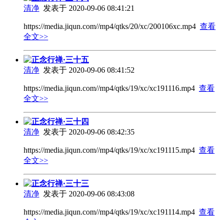
清净
发表于 2020-09-06 08:41:21
https://media.jiqun.com//mp4/qtks/20/xc/200106xc.mp4
查看
全文>>
正念行禅·三十五
清净
发表于 2020-09-06 08:41:52
https://media.jiqun.com//mp4/qtks/19/xc/xc191116.mp4
查看
全文>>
正念行禅·三十四
清净
发表于 2020-09-06 08:42:35
https://media.jiqun.com//mp4/qtks/19/xc/xc191115.mp4
查看
全文>>
正念行禅·三十三
清净
发表于 2020-09-06 08:43:08
https://media.jiqun.com//mp4/qtks/19/xc/xc191114.mp4
查看