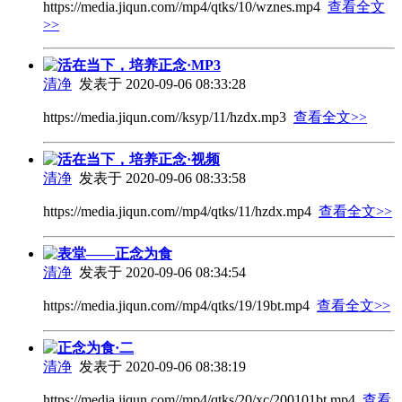
https://media.jiqun.com//mp4/qtks/10/wznes.mp4
查看全文
>>
活在当下，培养正念·MP3
清净
发表于 2020-09-06 08:33:28
https://media.jiqun.com//ksyp/11/hzdx.mp3
查看全文>>
活在当下，培养正念·视频
清净
发表于 2020-09-06 08:33:58
https://media.jiqun.com//mp4/qtks/11/hzdx.mp4
查看全文>>
表堂——正念为食
清净
发表于 2020-09-06 08:34:54
https://media.jiqun.com//mp4/qtks/19/19bt.mp4
查看全文>>
正念为食·二
清净
发表于 2020-09-06 08:38:19
https://media.jiqun.com//mp4/qtks/20/xc/200101bt.mp4
查看