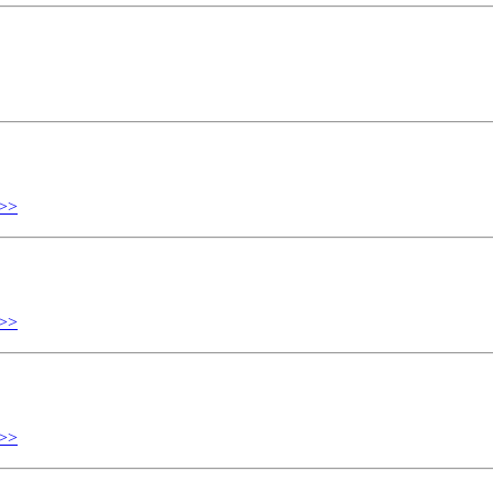
>>
>>
>>