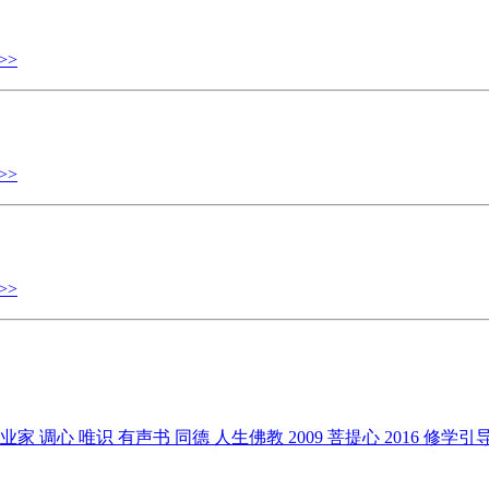
>>
>>
>>
企业家
调心
唯识
有声书
同德
人生佛教
2009
菩提心
2016
修学引