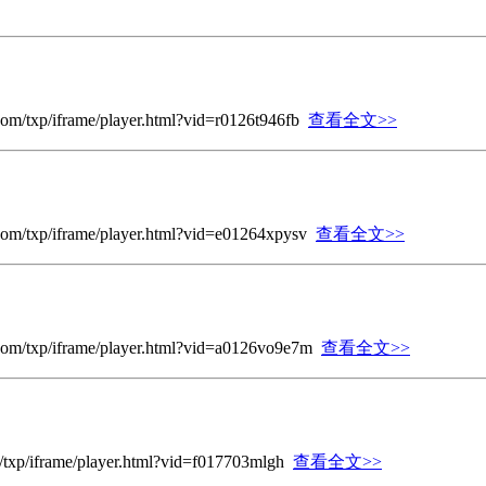
q.com/txp/iframe/player.html?vid=r0126t946fb
查看全文>>
q.com/txp/iframe/player.html?vid=e01264xpysv
查看全文>>
qq.com/txp/iframe/player.html?vid=a0126vo9e7m
查看全文>>
om/txp/iframe/player.html?vid=f017703mlgh
查看全文>>