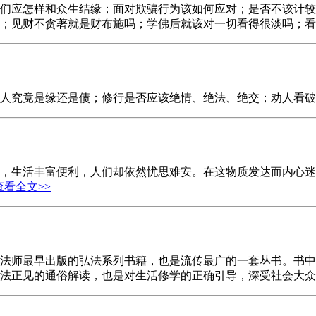
们应怎样和众生结缘；面对欺骗行为该如何应对；是否不该计较
心；见财不贪著就是财布施吗；学佛后就该对一切看得很淡吗；
亲人究竟是缘还是债；修行是否应该绝情、绝法、绝交；劝人看
，生活丰富便利，人们却依然忧思难安。在这物质发达而内心迷茫
查看全文>>
法师最早出版的弘法系列书籍，也是流传最广的一套丛书。书中
佛法正见的通俗解读，也是对生活修学的正确引导，深受社会大